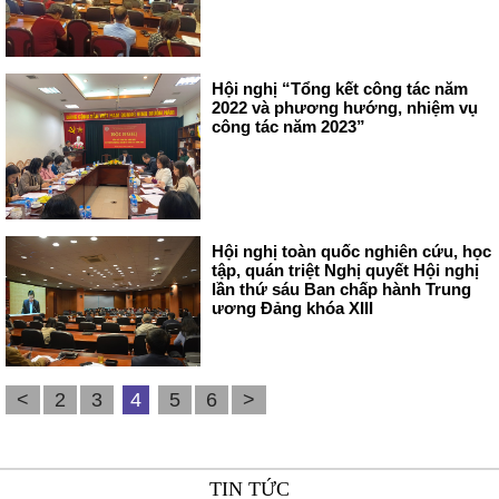
Hội nghị “Tổng kết công tác năm
2022 và phương hướng, nhiệm vụ
công tác năm 2023”
Hội nghị toàn quốc nghiên cứu, học
tập, quán triệt Nghị quyết Hội nghị
lần thứ sáu Ban chấp hành Trung
ương Đảng khóa XIII
<
2
3
4
5
6
>
TIN TỨC