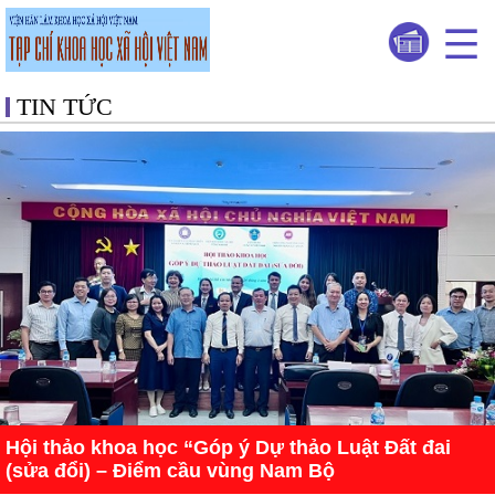
TIN TỨC
Hội thảo khoa học “Góp ý Dự thảo Luật Đất đai
(sửa đổi) – Điểm cầu vùng Nam Bộ