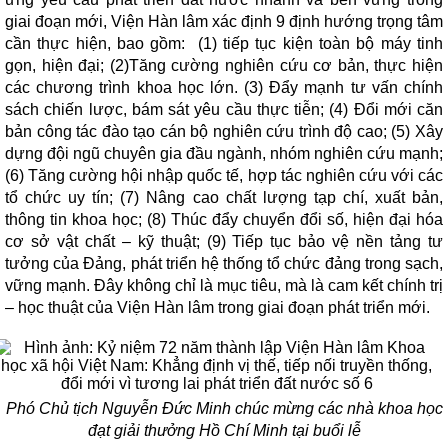
giai đoạn mới, Viện Hàn lâm xác định 9 định hướng trọng tâm
cần thực hiện, bao gồm: (1) tiếp tục kiện toàn bộ máy tinh
gọn, hiện đại; (2)Tăng cường nghiên cứu cơ bản, thực hiện
các chương trình khoa học lớn. (3) Đẩy mạnh tư vấn chính
sách chiến lược, bám sát yêu cầu thực tiễn; (4) Đổi mới căn
bản công tác đào tạo cán bộ nghiên cứu trình độ cao; (5) Xây
dựng đội ngũ chuyên gia đầu ngành, nhóm nghiên cứu mạnh;
(6) Tăng cường hội nhập quốc tế, hợp tác nghiên cứu với các
tổ chức uy tín; (7) Nâng cao chất lượng tạp chí, xuất bản,
thông tin khoa học; (8) Thúc đẩy chuyển đổi số, hiện đại hóa
cơ sở vật chất – kỹ thuật; (9) Tiếp tục bảo vệ nền tảng tư
tưởng của Đảng, phát triển hệ thống tổ chức đảng trong sạch,
vững mạnh. Đây không chỉ là mục tiêu, mà là cam kết chính trị
– học thuật của Viện Hàn lâm trong giai đoạn phát triển mới.
Phó Chủ tịch Nguyễn Đức Minh chúc mừng các nhà khoa học
đạt giải thưởng Hồ Chí Minh tại buổi lễ