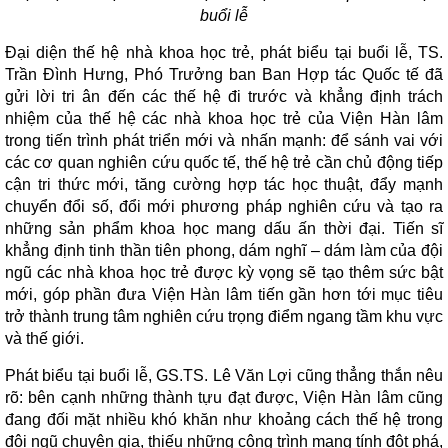
buổi lễ
Đại diện thế hệ nhà khoa học trẻ, phát biểu tại buổi lễ, TS.
Trần Đình Hưng, Phó Trưởng ban Ban Hợp tác Quốc tế đã
gửi lời tri ân đến các thế hệ đi trước và khẳng định trách
nhiệm của thế hệ các nhà khoa học trẻ của Viện Hàn lâm
trong tiến trình phát triển mới và nhấn mạnh: để sánh vai với
các cơ quan nghiên cứu quốc tế, thế hệ trẻ cần chủ động tiếp
cận tri thức mới, tăng cường hợp tác học thuật, đẩy mạnh
chuyển đổi số, đổi mới phương pháp nghiên cứu và tạo ra
những sản phẩm khoa học mang dấu ấn thời đại. Tiến sĩ
khẳng định tinh thần tiên phong, dám nghĩ – dám làm của đội
ngũ các nhà khoa học trẻ được kỳ vọng sẽ tạo thêm sức bật
mới, góp phần đưa Viện Hàn lâm tiến gần hơn tới mục tiêu
trở thành trung tâm nghiên cứu trọng điểm ngang tầm khu vực
và thế giới.
Phát biểu tại buổi lễ, GS.TS. Lê Văn Lợi cũng thẳng thắn nêu
rõ: bên cạnh những thành tựu đạt được, Viện Hàn lâm cũng
đang đối mặt nhiều khó khăn như khoảng cách thế hệ trong
đội ngũ chuyên gia, thiếu những công trình mang tính đột phá,