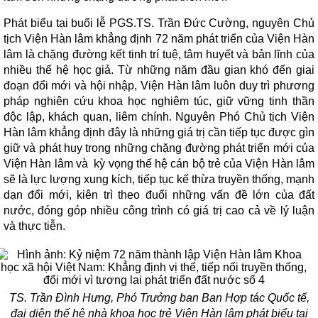
Phát biểu tại buổi lễ PGS.TS. Trần Đức Cường, nguyên Chủ
tịch Viện Hàn lâm khẳng định 72 năm phát triển của Viện Hàn
lâm là chặng đường kết tinh trí tuệ, tâm huyết và bản lĩnh của
nhiều thế hệ học giả. Từ những năm đầu gian khó đến giai
đoạn đổi mới và hội nhập, Viện Hàn lâm luôn duy trì phương
pháp nghiên cứu khoa học nghiêm túc, giữ vững tinh thần
độc lập, khách quan, liêm chính. Nguyên Phó Chủ tịch Viện
Hàn lâm khẳng định đây là những giá trị cần tiếp tục được gìn
giữ và phát huy trong những chặng đường phát triển mới của
Viện Hàn lâm và kỳ vọng thế hệ cán bộ trẻ của Viện Hàn lâm
sẽ là lực lượng xung kích, tiếp tục kế thừa truyền thống, mạnh
dạn đổi mới, kiên trì theo đuổi những vấn đề lớn của đất
nước, đóng góp nhiều công trình có giá trị cao cả về lý luận
và thực tiễn.
TS. Trần Đình Hưng, Phó Trưởng ban Ban Hợp tác Quốc tế,
đại diện thế hệ nhà khoa học trẻ Viện Hàn lâm phát biểu tại