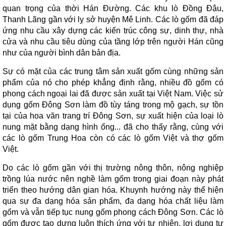
quan trọng của thời Hán Đường. Các khu lò Đồng Đậu,
Thanh Lãng gần với lỵ sở huyện Mê Linh. Các lò gốm đã đáp
ứng nhu cầu xây dựng các kiến trúc công sự, dinh thự, nhà
cửa và nhu cầu tiêu dùng của tầng lớp trên người Hán cũng
như của người bình dân bản địa.
Sự có mặt của các trung tâm sản xuất gốm cùng những sản
phẩm của nó cho phép khẳng định rằng, nhiều đồ gốm có
phong cách ngoại lai đã được sản xuất tại Việt Nam. Việc sử
dụng gốm Đông Sơn làm đồ tùy táng trong mộ gạch, sự tồn
tại của hoa văn trang trí Đông Sơn, sự xuất hiện của loại lò
nung mặt bằng dạng hình ống... đã cho thấy rằng, cùng với
các lò gốm Trung Hoa còn có các lò gốm Việt và thợ gốm
Việt.
Do các lò gốm gần với thị trường nông thôn, nông nghiệp
trồng lúa nước nên nghề làm gốm trong giai đoạn này phát
triển theo hướng dân gian hóa. Khuynh hướng này thể hiện
qua sự đa dạng hóa sản phẩm, đa dạng hóa chất liệu làm
gốm và vẫn tiếp tục nung gốm phong cách Đông Sơn. Các lò
gốm được tạo dựng luôn thích ứng với tự nhiên, lợi dụng tự