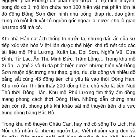
Nguyên (Hải Phòng) đã phát hiện được 5 mộ hình thuyền,
trong đó có 1 mộ lớn chứa hơn 100 hiện vật mà phần lớn là
đồ đồng Đông Sơn điển hình như trống, thạp rìu, dao găm,
cũng có một ít di vật có nguồn gốc ngoại lai được cho là giao
lưu trao đổi mà có.
Khi nhà Hán đặt ách thống trị nước ta, những dấu ấn của sự
tiếp xúc văn hóa Việt-Hán được thể hiện khá rõ nét các các
tài liệu mộ Phú Lương, Xuân La, Đọi Sơn, Nghĩa Vũ, Cửa
Đình, Từ Lạc, Ân Thi, Minh Đức, Trầm Lộng… Trong khu mộ
Xuân La (mộ 3 và 4) đã phát hiện được những hiện vật Đông
Sơn muộn đặc trưng như thạp, giáo, rìu, đĩa đồng và nhiều đồ
bằng sắt cùng 43 đồng tiền chủ yếu là vào thời Đông Hán.
Khu mộ Ân Thi tìm thấy 200 đồng tiền, chủ yếu là tiền Ngũ
Thù thời Đông Hán. Khu mộ Phú Lương tìm thấy ấm đồng
mang phong cách thời Đông Hán. Những dẫn chứng như
trên còn rất phong phú khi khảo sát mộ thuyền trên khu vực
trũng đồng bằng Bắc Bộ.
Trong khu mộ thuyền Châu Can, hay mộ cổ sông Tô Lịch, Hà
Nội, chủ nhân là những người Lạc Việt nhuộm răng đen và