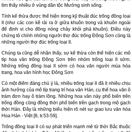
tìm thấy nhiều ở vùng dân tộc Mường sinh sống.
Tính kế thừa được thể hiện trong kỹ thuật đúc trống đồng loại
II (như các con kê rải ra ở giữa khuôn trong và khuôn ngoài
để định vị cho đồng nóng chảy khỏi phá khuôn). Điều này
chứng tỏ chính những người thợ đúc trống Đông Sơn cũng là
những người thợ đúc trống loại II.
Chúng ta cũng dễ nhận thấy, sự kế thừa còn thể hiện các mô
típ hoa văn trống Đông Sơn trên nhóm trống loại II sớm.
Những trống đồng loại II sớm có hoa văn người múa hóa
trang, hoa văn hình học Đông Sơn
Có một điểm đáng chú ý là, nhiều trống loại II đã ít nhiều chịu
ảnh hưởng của mô típ trang trí hoa văn Hán, cụ thể hoa văn ô
trám đơn hay ô trám lồng. Những hoa văn này phổ biến trên
trống đồng cũng đồng thời phổ biến trên gạch trong mộ gạch
thời Hán. Đây là những biểu hiện rõ nét sự giao lưu văn hóa
Hoa Hán - Việt [8, tr.53-59].
Trống đồng loại II có sự phát triển mạnh mẽ từ thời Bắc thuộc