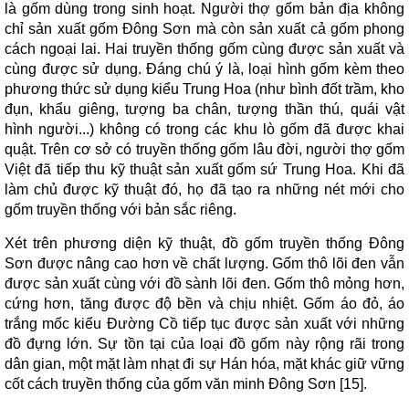
là gốm dùng trong sinh hoạt. Người thợ gốm bản địa không
chỉ sản xuất gốm Đông Sơn mà còn sản xuất cả gốm phong
cách ngoại lai. Hai truyền thống gốm cùng được sản xuất và
cùng được sử dụng. Đáng chú ý là, loại hình gốm kèm theo
phương thức sử dụng kiểu Trung Hoa (như bình đốt trầm, kho
đụn, khẩu giêng, tượng ba chân, tượng thần thú, quái vật
hình người...) không có trong các khu lò gốm đã được khai
quật. Trên cơ sở có truyền thống gốm lâu đời, người thợ gốm
Việt đã tiếp thu kỹ thuật sản xuất gốm sứ Trung Hoa. Khi đã
làm chủ được kỹ thuật đó, họ đã tạo ra những nét mới cho
gốm truyền thống với bản sắc riêng.
Xét trên phương diện kỹ thuật, đồ gốm truyền thống Đông
Sơn được nâng cao hơn về chất lượng. Gốm thô lõi đen vẫn
được sản xuất cùng với đồ sành lõi đen. Gốm thô mỏng hơn,
cứng hơn, tăng được độ bền và chịu nhiệt. Gốm áo đỏ, áo
trắng mốc kiểu Đường Cồ tiếp tục được sản xuất với những
đồ đựng lớn. Sự tồn tại của loại đồ gốm này rộng rãi trong
dân gian, một mặt làm nhạt đi sự Hán hóa, mặt khác giữ vững
cốt cách truyền thống của gốm văn minh Đông Sơn [15].