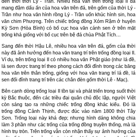
đến thời thời Lý - Trần. Nhiều hoa văn trên trống loại II đã
mang đậm dấu ấn của hoa văn trên đá, trên gốm của thời Lý -
Trần như hoa văn hình rồng Lý - Trần uốn khúc hình sin, hoa
văn chim Phượng. Trên chiếc trống đồng Xóm Rậm ở huyện
Kỳ Sơn (Hòa Bình) có bố cục hoa văn cánh sen ở trên mặt
trống khá giống với bố cục trên bệ đá chùa Phật Tích…
Sang đến thời Hậu Lê, nhiều hoa văn trên đá, gốm của thời
này đã ảnh hưởng đến hoa văn trang trí trên trống đồng loại II.
Ví dụ, trên trống loại II có nhiều hoa văn Phật giáo (như lá đề,
lá sen được trang trí theo phong cách đối đỉnh trong các băng
hoa văn trên thân trống, giống với hoa văn trang trí lá đề, lá
sen đối đỉnh trang trí trên các chân đèn gốm thời Lê - Mạc).
Bên cạnh dòng trống loại II tồn tại và phát triển trong suốt thời
kỳ Bắc thuộc, đến các triều đại quân chủ độc lập, người Việt
còn sáng tạo ra những chiếc trống đồng khác kiểu. Đó là
trống đồng Cảnh Thịnh, được đúc vào năm 1800 thời Tây
Sơn. Trống loại này khá đẹp; nhưng hình dáng không chia
làm 3 phần như các trống của trống đồng truyền thống, mà là
hình trụ tròn. Trên trống vẫn còn nhận thấy sự ảnh hưởng của