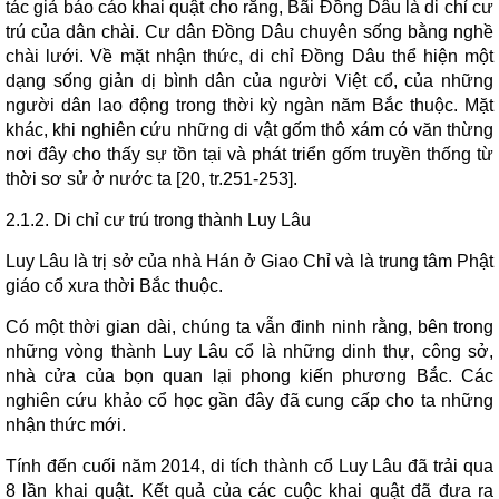
tác giả báo cáo khai quật cho rằng, Bãi Đồng Dâu là di chỉ cư
trú của dân chài. Cư dân Đồng Dâu chuyên sống bằng nghề
chài lưới. Về mặt nhận thức, di chỉ Đồng Dâu thể hiện một
dạng sống giản dị bình dân của người Việt cổ, của những
người dân lao động trong thời kỳ ngàn năm Bắc thuộc. Mặt
khác, khi nghiên cứu những di vật gốm thô xám có văn thừng
nơi đây cho thấy sự tồn tại và phát triển gốm truyền thống từ
thời sơ sử ở nước ta [20, tr.251-253].
2.1.2. Di chỉ cư trú trong thành Luy Lâu
Luy Lâu là trị sở của nhà Hán ở Giao Chỉ và là trung tâm Phật
giáo cổ xưa thời Bắc thuộc.
Có một thời gian dài, chúng ta vẫn đinh ninh rằng, bên trong
những vòng thành Luy Lâu cổ là những dinh thự, công sở,
nhà cửa của bọn quan lại phong kiến phương Bắc. Các
nghiên cứu khảo cổ học gần đây đã cung cấp cho ta những
nhận thức mới.
Tính đến cuối năm 2014, di tích thành cổ Luy Lâu đã trải qua
8 lần khai quật. Kết quả của các cuộc khai quật đã đưa ra