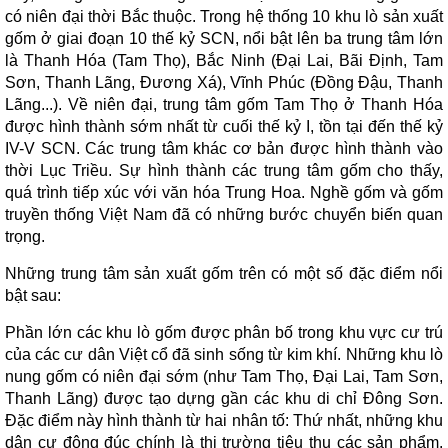
có niên đại thời Bắc thuộc. Trong hệ thống 10 khu lò sản xuất
gốm ở giai đoạn 10 thế kỷ SCN, nổi bật lên ba trung tâm lớn
là Thanh Hóa (Tam Thọ), Bắc Ninh (Đại Lai, Bãi Định, Tam
Sơn, Thanh Lãng, Đương Xá), Vĩnh Phúc (Đồng Đậu, Thanh
Lãng...). Về niên đại, trung tâm gốm Tam Thọ ở Thanh Hóa
được hình thành sớm nhất từ cuối thế kỷ I, tồn tại đến thế kỷ
IV-V SCN. Các trung tâm khác cơ bản được hình thành vào
thời Lục Triều. Sự hình thành các trung tâm gốm cho thấy,
quá trình tiếp xúc với văn hóa Trung Hoa. Nghề gốm và gốm
truyền thống Việt Nam đã có những bước chuyển biến quan
trọng.
Những trung tâm sản xuất gốm trên có một số đặc điểm nổi
bật sau:
Phần lớn các khu lò gốm được phân bố trong khu vực cư trú
của các cư dân Việt cổ đã sinh sống từ kim khí. Những khu lò
nung gốm có niên đại sớm (như Tam Thọ, Đại Lai, Tam Sơn,
Thanh Lãng) được tạo dựng gần các khu di chỉ Đông Sơn.
Đặc điểm này hình thành từ hai nhân tố: Thứ nhất, những khu
dân cư đông đúc chính là thị trường tiêu thụ các sản phẩm.