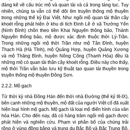
đáng kể về cấu trúc mộ và quan tài và cả trong táng tục. Tuy
nhiên, chúng ta vẫn có thể dõi tìm truyền thống mộ thuyền
trong những thế kỷ Đại Việt. Như ngôi mộ quan tài thân cây
khoét rỗng phát hiện ở khu di tích Đinh Lê ở xã Trường Yên
(Ninh Bình) chôn theo tiền Khai Nguyên thông bảo, Thánh
Nguyên thông bảo, mộ được xác định thuộc thời Lý-Trần.
Trong những ngôi mộ thời Trần như mộ Tân Đình, huyện
Thạch Hà (Hà Tĩnh), mộ Quảng Hợp, huyện Quảng Xương
và mộ Thăng Bình, huyện Nông Cống (Thanh Hóa) đều là
những mộ có quan tài thân cây khoét rỗng. Điều này cho thấy,
mộ thời Trần vẫn bảo lưu kỹ thuật tạo quan tài thuyền trong
truyền thống mộ thuyền Đông Sơn.
2.2.2. Mộ gạch
Từ thời kỳ nhà Đông Hán đến thời nhà Đường (thế kỷ III-IX),
bên cạnh những mộ thuyền, mộ đất của người Việt cổ đã xuất
hiện loại hình mộ gạch. Mộ gạch là loại mộ điển hình của văn
hóa Hán. Cho đến nay, đã có hàng trăm ngôi mộ gạch được
phát hiện và nghiên cứu. Phạm vi phân bố của chúng trải
rộng ở vùng đồng bằng và trung du Bắc Bộ và Bắc Trung Bộ,