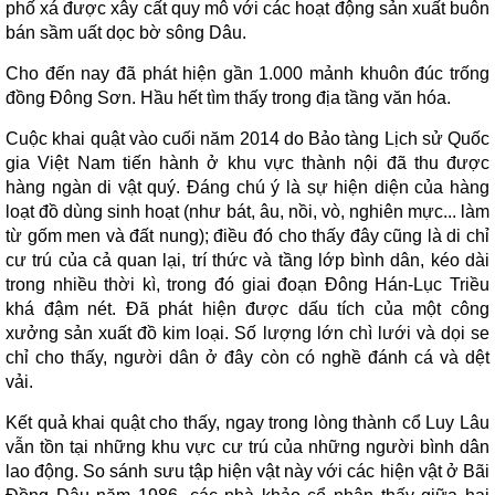
phố xá được xây cất quy mô với các hoạt động sản xuất buôn
bán sầm uất dọc bờ sông Dâu.
Cho đến nay đã phát hiện gần 1.000 mảnh khuôn đúc trống
đồng Đông Sơn. Hầu hết tìm thấy trong địa tầng văn hóa.
Cuộc khai quật vào cuối năm 2014 do Bảo tàng Lịch sử Quốc
gia Việt Nam tiến hành ở khu vực thành nội đã thu được
hàng ngàn di vật quý. Đáng chú ý là sự hiện diện của hàng
loạt đồ dùng sinh hoạt (như bát, âu, nồi, vò, nghiên mực... làm
từ gốm men và đất nung); điều đó cho thấy đây cũng là di chỉ
cư trú của cả quan lại, trí thức và tầng lớp bình dân, kéo dài
trong nhiều thời kì, trong đó giai đoạn Đông Hán-Lục Triều
khá đậm nét. Đã phát hiện được dấu tích của một công
xưởng sản xuất đồ kim loại. Số lượng lớn chì lưới và dọi se
chỉ cho thấy, người dân ở đây còn có nghề đánh cá và dệt
vải.
Kết quả khai quật cho thấy, ngay trong lòng thành cổ Luy Lâu
vẫn tồn tại những khu vực cư trú của những người bình dân
lao động. So sánh sưu tập hiện vật này với các hiện vật ở Bãi