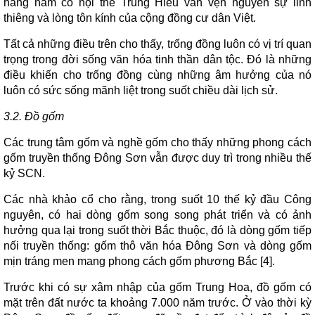
hàng năm có hội thề Trung Hiếu vẫn vẹn nguyên sự linh
thiêng và lòng tôn kính của cộng đồng cư dân Việt.
Tất cả những điều trên cho thấy, trống đồng luôn có vị trí quan
trọng trong đời sống văn hóa tinh thần dân tộc. Đó là những
điều khiến cho trống đồng cùng những âm hưởng của nó
luôn có sức sống mãnh liệt trong suốt chiều dài lịch sử.
3.2. Đồ gốm
Các trung tâm gốm và nghề gốm cho thấy những phong cách
gốm truyền thống Đông Sơn vẫn được duy trì trong nhiều thế
kỷ SCN.
Các nhà khảo cổ cho rằng, trong suốt 10 thế kỷ đầu Công
nguyên, có hai dòng gốm song song phát triển và có ảnh
hưởng qua lại trong suốt thời Bắc thuộc, đó là dòng gốm tiếp
nối truyền thống: gốm thô văn hóa Đông Sơn và dòng gốm
mịn tráng men mang phong cách gốm phương Bắc [4].
Trước khi có sự xâm nhập của gốm Trung Hoa, đồ gốm có
mặt trên đất nước ta khoảng 7.000 năm trước. Ở vào thời kỳ