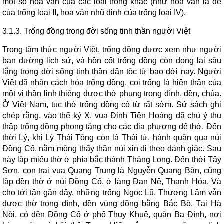
một số hoa văn của các loại trống khác (như hoa văn lá đề
của trống loại II, hoa văn nhũ đinh của trống loại IV).
3.1.3. Trống đồng trong đời sống tinh thần người Việt
Trong tâm thức người Việt, trống đồng được xem như người
bạn đường lịch sử, và hồn cốt trống đồng còn đọng lại sâu
lắng trong đời sống tinh thần dân tộc từ bao đời nay. Người
Việt đã nhân cách hóa trống đồng, coi trống là hiện thân của
một vị thần linh thiêng được thờ phụng trong đình, đền, chùa.
Ở Việt Nam, tục thờ trống đồng có từ rất sớm. Sử sách ghi
chép rằng, vào thế kỷ X, vua Đinh Tiên Hoàng đã chú ý thu
thập trống đồng phong tặng cho các địa phương để thờ. Đến
thời Lý, khi Lý Thái Tông còn là Thái tử, hành quân qua núi
Đồng Cổ, nằm mộng thấy thần núi xin đi theo đánh giặc. Sau
này lập miếu thờ ở phía bắc thành Thăng Long. Đến thời Tây
Sơn, con trai vua Quang Trung là Nguyễn Quang Bân, cũng
lập đền thờ ở núi Đồng Cổ, ở làng Đan Nê, Thanh Hóa. Và
cho tới tận gần đây, những trống Ngọc Lũ, Thượng Lâm vẫn
được thờ trong đình, đền vùng đồng bằng Bắc Bộ. Tại Hà
Nội, có đền Đồng Cổ ở phố Thụy Khuê, quận Ba Đình, nơi