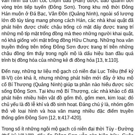
văn hình ba con cóc chụm đầu (Hán) được bao quanh bởi
vòng tròn tiếp tuyến (Đông Sơn). Trong khu mộ thời Đông
Hán muộn ở Đá Bạc, Vân Đồn (Quảng Ninh), ngoài số lượng
lớn đồ tùy táng mang phong cách Hán, các nhà khai quật đã
phát hiện được chiếc chậu trống có mặt đáy được trang trí
những mô típ mặt trống đồng mà theo những người khai quật,
nó khá giống với mặt trống đồng Hữu Chung. Những hoa văn
truyền thống trên trống Đông Sơn được trang trí trên những
chậu đồng tìm thấy trong ngôi mộ là dấu hiệu ban đầu quá
trình bị đồng hóa của những kẻ đi đồng hóa [13, tr.110].
Đến nay, những tư liệu mộ gạch có niên đại Lục Triều (thế kỷ
III-VI) còn khá ít, nhưng những phát hiện mới đây ở khu mộ
cổ Bí Thượng (Quảng Ninh) giúp ta phần nào hiểu được sức
sống Đông Sơn. Tại khu mộ Bí Thượng, các nhà khảo cổ đã
phát hiện nhiều hiện vật đồ gốm thô, gốm men, kim loại; đó
chủ yếu là đồ lễ khí và đồ sinh hoạt. Đáng chú ý là, nhóm gốm
thô về loại hình và hoa văn mang nhiều đặc điểm truyền
thống gốm Đông Sơn [12, tr.417-420].
Trong số ít những ngôi mộ gạch có niên đại thời Tùy - Đường