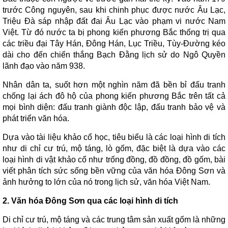
trước Công nguyên, sau khi chinh phục được nước Âu Lạc,
Triệu Đà sáp nhập đất đai Âu Lạc vào phạm vi nước Nam
Việt. Từ đó nước ta bị phong kiến phương Bắc thống trị qua
các triều đại Tây Hán, Đông Hán, Lục Triều, Tùy-Đường kéo
dài cho đến chiến thắng Bạch Đằng lịch sử do Ngô Quyền
lãnh đạo vào năm 938.
Nhân dân ta, suốt hơn một nghìn năm đã bền bỉ đấu tranh
chống lại ách đô hộ của phong kiến phương Bắc trên tất cả
mọi bình diện: đấu tranh giành độc lập, đấu tranh bảo vệ và
phát triển văn hóa.
Dựa vào tài liệu khảo cổ học, tiêu biểu là các loại hình di tích
như di chỉ cư trú, mộ táng, lò gốm, đặc biệt là dựa vào các
loại hình di vật khảo cổ như trống đồng, đồ đồng, đồ gốm, bài
viết phân tích sức sống bền vững của văn hóa Đông Sơn và
ảnh hưởng to lớn của nó trong lịch sử, văn hóa Việt Nam.
2. Văn hóa Đông Sơn qua các loại hình di tích
Di chỉ cư trú, mộ táng và các trung tâm sản xuất gốm là những