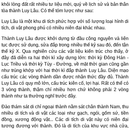
khỏi lòng đất rất nhiều tư liệu mới, quý về lịch sử và bản thân
tòa thành Luy Lâu. Có thể tóm lược như sau:
Luy Lâu là một khu di tích phức hợp với số lượng loại hình di
tích, di vật phong phú có nhiều niên đại khác nhau.
Thành Luy Lâu được khởi dựng từ đầu công nguyên và liên
tục được sử dụng, sửa đắp trong nhiều thế kỷ sau đó, đến tận
thế kỷ X. Qua nghiên cứu các vật liệu kiến trúc cho thấy, ở
đây đã diễn ra hai thời kì xây dựng lớn: thời kỳ Đông Hán -
Lục Triều và thời kỳ Tùy - Đường, về mặt thời gian cũng gần
như trùng khớp với hai thời kì đắp thành Luy Lâu. Diện mạo
cấu trúc các vòng thành dần được nhận thức đầy đủ. Thành
Luy Lâu có quy mô lớn, cấu trúc kiên cố, lợi hại. Rất có thể có
3 vòng thành, thậm chí nhiều hơn chứ không phải 2 vòng
thành như ta thường nghĩ trước đây.
Đào thám sát di chỉ ngoại thành nằm sát chân thành Nam, thu
nhiều di tích và di vật các loại như gạch, ngói, gốm sứ, tiền
đồng, xương động vật... Các di tích di vật này có niên đại
tương đương với thành. Đó là di tích của khu vực nhà cửa,