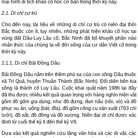
loại hình di tích khảo cổ học cơ bản trong thời kỳ này.
2.1. Di chỉ cư trú
Cho đến nay, tài liệu về những di chỉ cư trú có niên đại thời
Bắc thuộc còn ít, tuy nhiên, những phát hiện khảo cổ học tại
vùng đất Dâu-Luy Lâu cổ, Bắc Ninh đã bổ khuyết phần nào
nhận thức của chúng ta về đời sống của cư dân Việt cổ trong
thời kỳ này.
2.1.1. Di chỉ Bãi Đồng Dâu
Bãi Đồng Dâu nằm trên thềm phù sa của con sông Dâu thuộc
xã Trí Quả, huyện Thuận Thành (Bắc Ninh). Đối diện bên kia
sông là thành cổ Luy Lâu. Cuộc khai quật năm 1986 tại đây
đã thu được nhiều kết quả quan trọng với hàng nghìn hiện vật
gồm đồ gốm gia dụng, như đồ đựng, đun nấu (nồi, vò) và đồ
phục vụ ăn, uống (bát, đĩa), đồ gốm công cụ sản xuất (763 chì
lưới), đồ sắt, đồ đồng và đồ xương. Niên đại di chỉ được xác
định từ cuối thế kỷ II đến thế kỷ VII.
Dựa vào kết quả nghiên cứu tầng văn hóa và các di vật, các