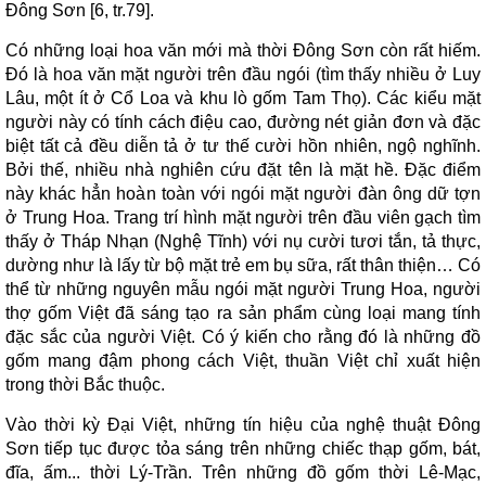
Đông Sơn [6, tr.79].
Có những loại hoa văn mới mà thời Đông Sơn còn rất hiếm.
Đó là hoa văn mặt người trên đầu ngói (tìm thấy nhiều ở Luy
Lâu, một ít ở Cổ Loa và khu lò gốm Tam Thọ). Các kiểu mặt
người này có tính cách điệu cao, đường nét giản đơn và đặc
biệt tất cả đều diễn tả ở tư thế cười hồn nhiên, ngộ nghĩnh.
Bởi thế, nhiều nhà nghiên cứu đặt tên là mặt hề. Đặc điểm
này khác hẳn hoàn toàn với ngói mặt người đàn ông dữ tợn
ở Trung Hoa. Trang trí hình mặt người trên đầu viên gạch tìm
thấy ở Tháp Nhạn (Nghệ Tĩnh) với nụ cười tươi tắn, tả thực,
dường như là lấy từ bộ mặt trẻ em bụ sữa, rất thân thiện… Có
thể từ những nguyên mẫu ngói mặt người Trung Hoa, người
thợ gốm Việt đã sáng tạo ra sản phẩm cùng loại mang tính
đặc sắc của người Việt. Có ý kiến cho rằng đó là những đồ
gốm mang đậm phong cách Việt, thuần Việt chỉ xuất hiện
trong thời Bắc thuộc.
Vào thời kỳ Đại Việt, những tín hiệu của nghệ thuật Đông
Sơn tiếp tục được tỏa sáng trên những chiếc thạp gốm, bát,
đĩa, ấm... thời Lý-Trần. Trên những đồ gốm thời Lê-Mạc,