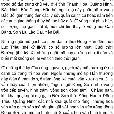
trong đó tập trung chủ yếu ở 4 tỉnh Thanh Hóa, Quảng Ninh,
Bắc Ninh, Bắc Giang. Hầu hết ngôi mộ này phân bố ở vùng
Bắc Bộ, gần trung tâm các lỵ sở, quận cai trị cũ hoặc nằm trên
các trục giao thông thủy bộ lúc bấy giờ. Ở vùng núi phía bắc,
số lượng mộ gạch rất ít, mới chỉ tìm thấy ở vùng núi Cao
Bằng, Sơn La, Lào Cai, Yên Bái.
Những ngôi mộ gạch có niên đại từ thời Đông Hán đến thời
Lục Triều (thế kỷ III-VI) có số lượng lớn nhất. Cuối thời
Đường (thế kỷ IX), những ngôi mộ này dường như ít dần và
biến mất không để lại vết tích theo thời gian.
Ở những thế kỷ đầu công nguyên, gạch xây mộ thường ở rìa
cạnh có trang trí hoa văn. Ngoài những mô típ Hán thường
gặp (văn ô trám đơn, ô trám lồng, kẻ carô, văn xương cá...), ta
vẫn thấy xuất hiện những “ngôn ngữ Đông Sơn” như vòng
tròn tiếp tuyến, hình trâm, vòng tròn đồng tâm... Chẳng hạn,
khi khai quật ngôi mộ gạch Đức Sơn thời Đông Hán ở Đông
Triều, Quảng Ninh, các nhà khai quật cho rằng, những hoa
văn trên gạch xếp mộ rất gần gũi với hoa văn trên trống đồng
Đông Sơn với mô típ hình chữ S xoắn, hoa văn hình trâm [9,