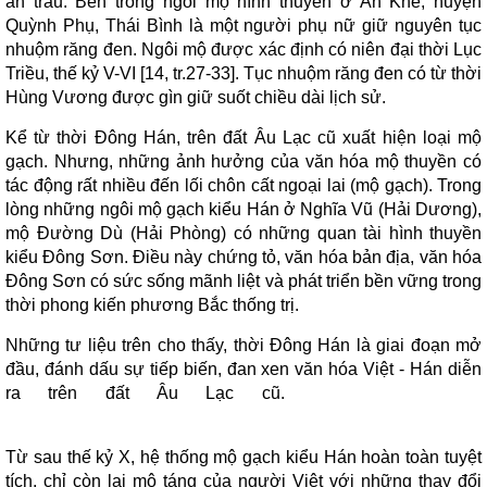
ăn trầu. Bên trong ngôi mộ hình thuyền ở An Khê, huyện
Quỳnh Phụ, Thái Bình là một người phụ nữ giữ nguyên tục
nhuộm răng đen. Ngôi mộ được xác định có niên đại thời Lục
Triều, thế kỷ V-VI [14, tr.27-33]. Tục nhuộm răng đen có từ thời
Hùng Vương được gìn giữ suốt chiều dài lịch sử.
Kể từ thời Đông Hán, trên đất Âu Lạc cũ xuất hiện loại mộ
gạch. Nhưng, những ảnh hưởng của văn hóa mộ thuyền có
tác động rất nhiều đến lối chôn cất ngoại lai (mộ gạch). Trong
lòng những ngôi mộ gạch kiểu Hán ở Nghĩa Vũ (Hải Dương),
mộ Đường Dù (Hải Phòng) có những quan tài hình thuyền
kiểu Đông Sơn. Điều này chứng tỏ, văn hóa bản địa, văn hóa
Đông Sơn có sức sống mãnh liệt và phát triển bền vững trong
thời phong kiến phương Bắc thống trị.
Những tư liệu trên cho thấy, thời Đông Hán là giai đoạn mở
đầu, đánh dấu sự tiếp biến, đan xen văn hóa Việt - Hán diễn
ra trên đất Âu Lạc cũ.
Từ sau thế kỷ X, hệ thống mộ gạch kiểu Hán hoàn toàn tuyệt
tích, chỉ còn lại mộ táng của người Việt với những thay đổi