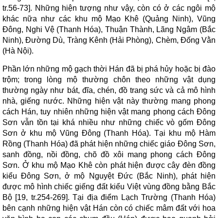
tr.56-73]. Những hiện tượng như vậy, còn có ở các ngôi mộ
khác nữa như các khu mộ Mạo Khê (Quảng Ninh), Vũng
Đông, Nghi Vệ (Thanh Hóa), Thuận Thành, Lãng Ngâm (Bắc
Ninh), Đường Dù, Tràng Kênh (Hải Phòng), Chèm, Đống Vằn
(Hà Nội).
Phần lớn những mộ gạch thời Hán đã bị phá hủy hoặc bị đào
trộm; trong lòng mộ thường chôn theo những vật dụng
thường ngày như bát, đĩa, chén, đồ trang sức và cả mô hình
nhà, giếng nước. Những hiện vật này thường mang phong
cách Hán, tuy nhiên những hiện vật mang phong cách Đông
Sơn vẫn tồn tại khá nhiều như những chiếc vò gốm Đông
Sơn ở khu mộ Vũng Đông (Thanh Hóa). Tại khu mộ Hàm
Rồng (Thanh Hóa) đã phát hiện những chiếc giáo Đông Sơn,
sanh đồng, nồi đồng, chõ đồ xôi mang phong cách Đông
Sơn. Ở khu mộ Mạo Khê còn phát hiện được cây đèn đồng
kiểu Đông Sơn, ở mộ Nguyệt Đức (Bắc Ninh), phát hiện
được mô hình chiếc giếng đất kiểu Việt vùng đồng bằng Bắc
Bộ [19, tr.254-269]. Tại địa điểm Lạch Trường (Thanh Hóa)
bên cạnh những hiện vật Hán còn có chiếc mâm đất với hoa