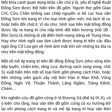
Một khía cạnh quan trọng khác cần chú ý là, yếu tố nghệ thuật
Đông Sơn được thể hiện trên đồ gốm. Người thợ gốm Giao
Chỉ, Cửu Chân không sao chép nguyên xi bố cục hoa văn
Đông Sơn khi trang trí cho loại hình gốm mới, mà tách lẻ ra,
hoặc biến đổi chút ít. Ví dụ như, hình sao trên mặt trống đồng
được lấy ra trang trí cho nắp bình đốt trầm hương (mộ 1B -
Bỉm Sơn) là những di vật điển hình mang dáng vẻ Trung Hoa.
Hay như hình ngôi sao tám cánh được trang trí trên các đầu
ngói ống Cổ Loa gợi về hình ảnh mặt trời với những tia tỏa ra
như trên mặt trống đồng.
Một số mô típ trang trí trên đồ đồng Đông Sơn (như vòng tròn
tiếp tuyến, chấm tròn, răng cưa, đường vạch song song, chữ
S) xuất hiện trên một số loại hình gốm phong cách Hán, hoặc
trên những viên gạch xây mộ thời Hán ở Mạo Khê, Vũng
Đông, Nghi Vệ, Thuận Thành, Lãng Ngâm, Tràng Kênh,
Chèm…
Khi nghiên cứu đồ gốm cứng ở lò Đương Xá (thế kỷ IX-X), có
ý kiến cho rằng, hoa văn trên đồ gốm cứng có xu hướng trở
lại với phong cách trang trí và mô típ trang trí hoa văn thời