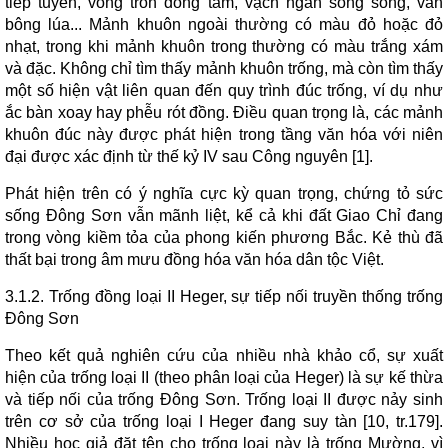
tiếp tuyến, vòng tròn đồng tâm, vạch ngắn song song, văn
bông lúa... Mảnh khuôn ngoài thường có màu đỏ hoặc đỏ
nhạt, trong khi mảnh khuôn trong thường có màu trắng xám
và đặc. Không chỉ tìm thấy mảnh khuôn trống, mà còn tìm thấy
một số hiện vật liên quan đến quy trình đúc trống, ví dụ như
ắc bàn xoay hay phễu rót đồng. Điều quan trọng là, các mảnh
khuôn đúc này được phát hiện trong tầng văn hóa với niên
đại được xác định từ thế kỷ IV sau Công nguyên [1].
Phát hiện trên có ý nghĩa cực kỳ quan trọng, chứng tỏ sức
sống Đông Sơn vẫn mãnh liệt, kể cả khi đất Giao Chỉ đang
trong vòng kiềm tỏa của phong kiến phương Bắc. Kẻ thù đã
thất bại trong âm mưu đồng hóa văn hóa dân tộc Việt.
3.1.2. Trống đồng loại II Heger, sự tiếp nối truyền thống trống
Đông Sơn
Theo kết quả nghiên cứu của nhiều nhà khảo cổ, sự xuất
hiện của trống loại II (theo phân loại của Heger) là sự kế thừa
và tiếp nối của trống Đông Sơn. Trống loại II được nảy sinh
trên cơ sở của trống loại I Heger đang suy tàn [10, tr.179].
Nhiều học giả đặt tên cho trống loại này là trống Mường, vì