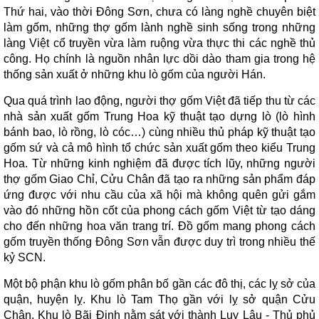
Thứ hai, vào thời Đông Sơn, chưa có làng nghề chuyên biệt
làm gốm, những thợ gốm lành nghề sinh sống trong những
làng Việt cổ truyền vừa làm ruộng vừa thực thi các nghề thủ
công. Họ chính là nguồn nhân lực dồi dào tham gia trong hệ
thống sản xuất ở những khu lò gốm của người Hán.
Qua quá trình lao động, người thợ gốm Việt đã tiếp thu từ các
nhà sản xuất gốm Trung Hoa kỹ thuật tạo dựng lò (lò hình
bánh bao, lò rồng, lò cóc…) cùng nhiều thủ pháp kỹ thuật tạo
gốm sứ và cả mô hình tổ chức sản xuất gốm theo kiểu Trung
Hoa. Từ những kinh nghiệm đã được tích lũy, những người
thợ gốm Giao Chỉ, Cửu Chân đã tạo ra những sản phẩm đáp
ứng được với nhu cầu của xã hội mà không quên gửi gắm
vào đó những hồn cốt của phong cách gốm Việt từ tạo dáng
cho đến những hoa văn trang trí. Đồ gốm mang phong cách
gốm truyền thống Đông Sơn vẫn được duy trì trong nhiều thế
kỷ SCN.
Một bộ phận khu lò gốm phân bố gần các đô thị, các lỵ sở của
quận, huyện lỵ. Khu lò Tam Thọ gần với lỵ sở quận Cửu
Chân. Khu lò Bãi Định nằm sát với thành Luy Lâu - Thủ phủ