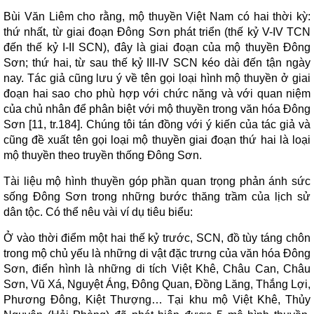
Bùi Văn Liêm cho rằng, mộ thuyền Việt Nam có hai thời kỳ:
thứ nhất, từ giai đoạn Đông Sơn phát triển (thế kỷ V-IV TCN
đến thế kỷ I-II SCN), đây là giai đoạn của mộ thuyền Đông
Sơn; thứ hai, từ sau thế kỷ III-IV SCN kéo dài đến tận ngày
nay. Tác giả cũng lưu ý về tên gọi loại hình mộ thuyền ở giai
đoạn hai sao cho phù hợp với chức năng và với quan niệm
của chủ nhân để phân biệt với mộ thuyền trong văn hóa Đông
Sơn [11, tr.184]. Chúng tôi tán đồng với ý kiến của tác giả và
cũng đề xuất tên gọi loại mộ thuyền giai đoạn thứ hai là loại
mộ thuyền theo truyền thống Đông Sơn.
Tài liệu mộ hình thuyền góp phần quan trọng phản ánh sức
sống Đông Sơn trong những bước thăng trầm của lịch sử
dân tộc. Có thể nêu vài ví dụ tiêu biểu:
Ở vào thời điểm một hai thế kỷ trước, SCN, đồ tùy táng chôn
trong mộ chủ yếu là những di vật đặc trưng của văn hóa Đông
Sơn, điển hình là những di tích Việt Khê, Châu Can, Châu
Sơn, Vũ Xá, Nguyệt Áng, Đông Quan, Đồng Lăng, Thắng Lợi,
Phương Đông, Kiệt Thượng… Tại khu mộ Việt Khê, Thủy