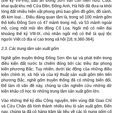
(thế kỷ VII-VIII), dấu ấn Đông Sơn vẫn còn hiện hữu. Cuộc
khai quật khu mộ Cửa Đền, Đông Anh, Hà Nội đã đưa ra khỏi
lòng đất nhiều hiện vật phong phú bao gồm đồ gốm, đồ sành,
đồ kim loại… Điều đáng quan tâm là, trong số 100 mảnh gốm
thô kiểu Đông Sơn có 47 mảnh trong mộ, và 53 mảnh ngoài
mộ, cùng một mũi tên đồng Cổ Loa. Ngôi mộ có niên đại
khoảng thế kỷ VIII-IX, chủ nhân ngôi mộ có thể là quý tộc
người Việt có địa vị cao trong xã hội [18, tr.360-364].
2.3
. C
ác trung tâm sản xuất gốm
Nghề gốm truyền thống Đông Sơn tồn tại và phát triển trong
điều kiện đất nước bị chiếm đóng bởi các triều đại phong
kiến phương Bắc. Tuy nhiên, dưới tác động của những điều
kiện chính trị, xã hội và của kỹ thuật sản xuất gốm tiên tiến
phương Bắc, nghề gốm truyền thống đã có những biến đổi.
Để làm rõ vấn đề này, chúng ta cần nghiên cứu những dữ
kiện khảo cổ học từ những trung tâm sản xuất gốm lớn.
Vào những thế kỷ đầu Công nguyên, trên vùng đất Giao Chỉ
và Cửu Chân đã hình thành nhiều khu lò sản xuất gốm. Đến
nay, chúng ta đã có hàng trăm tài liệu về các lò nung gốm cổ