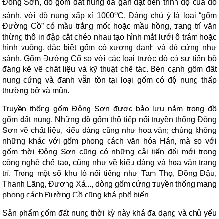
Đông Sơn, đồ gốm đất nung đã gần đạt đến trình độ của đồ
o
sành, với độ nung xấp xỉ 1000
C. Đáng chú ý là loại “gốm
Đường Cồ” có mầu trắng mốc hoặc mầu hồng, trang trí văn
thừng thô in đập cắt chéo nhau tạo hình mắt lưới ô trám hoặc
hình vuông, đặc biệt gốm có xương đanh và độ cứng như
sành. Gốm Đường Cổ so với các loại trước đó có sự tiến bộ
đáng kể về chất liệu và kỹ thuật chế tác. Bên cạnh gốm đất
nung cứng và đanh vẫn tồn tại loại gốm có độ nung thấp
thường bở và mủn.
Truyền thống gốm Đông Sơn được bảo lưu nằm trong đồ
gốm đất nung. Những đồ gốm thô tiếp nối truyền thống Đông
Sơn về chất liệu, kiểu dáng cũng như hoa văn; chúng không
những khác với gốm phong cách văn hóa Hán, mà so với
gốm thời Đông Sơn cũng có những cải tiến đổi mới trong
công nghệ chế tạo, cũng như về kiểu dáng và hoa văn trang
trí. Trong một số khu lò nổi tiếng như Tam Thọ, Đồng Đậu,
Thanh Lãng, Đương Xá..., dòng gốm cứng truyền thống mang
phong cách Đường Cồ cũng khá phổ biến.
Sản phẩm gốm đất nung thời kỳ này khá đa dạng và chủ yếu