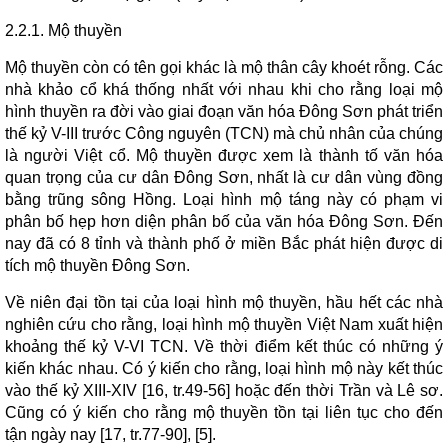
2.2.1. Mộ thuyền
Mộ thuyền còn có tên gọi khác là mộ thân cây khoét rỗng. Các
nhà khảo cổ khá thống nhất với nhau khi cho rằng loại mộ
hình thuyền ra đời vào giai đoạn văn hóa Đông Sơn phát triển
thế kỷ V-III trước Công nguyên (TCN) mà chủ nhân của chúng
là người Việt cổ. Mộ thuyền được xem là thành tố văn hóa
quan trọng của cư dân Đông Sơn, nhất là cư dân vùng đồng
bằng trũng sông Hồng. Loại hình mộ táng này có phạm vi
phân bố hẹp hơn diện phân bố của văn hóa Đông Sơn. Đến
nay đã có 8 tỉnh và thành phố ở miền Bắc phát hiện được di
tích mộ thuyền Đông Sơn.
Về niên đại tồn tại của loại hình mộ thuyền, hầu hết các nhà
nghiên cứu cho rằng, loại hình mộ thuyền Việt Nam xuất hiện
khoảng thế kỷ V-VI TCN. Về thời điểm kết thúc có những ý
kiến khác nhau. Có ý kiến cho rằng, loại hình mộ này kết thúc
vào thế kỷ XIII-XIV [16, tr.49-56] hoặc đến thời Trần và Lê sơ.
Cũng có ý kiến cho rằng mộ thuyền tồn tại liên tục cho đến
tận ngày nay [17, tr.77-90], [5].