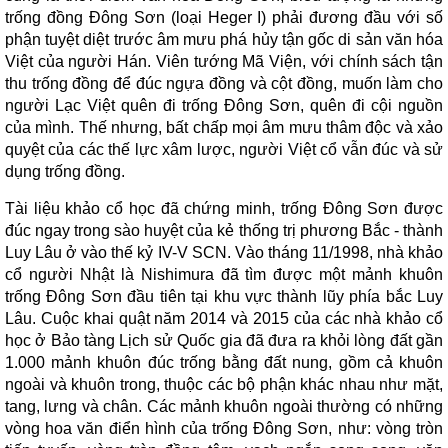
trống đồng Đông Sơn (loại Heger I) phải đương đầu với số
phận tuyệt diệt trước âm mưu phá hủy tận gốc di sản văn hóa
Việt của người Hán. Viên tướng Mã Viện, với chính sách tận
thu trống đồng để đúc ngựa đồng và cột đồng, muốn làm cho
người Lạc Việt quên đi trống Đông Sơn, quên đi cội nguồn
của mình. Thế nhưng, bất chấp mọi âm mưu thâm độc và xảo
quyệt của các thế lực xâm lược, người Việt cổ vẫn đúc và sử
dụng trống đồng.
Tài liệu khảo cổ học đã chứng minh, trống Đông Sơn được
đúc ngay trong sào huyệt của kẻ thống trị phương Bắc - thành
Luy Lâu ở vào thế kỷ IV-V SCN. Vào tháng 11/1998, nhà khảo
cổ người Nhật là Nishimura đã tìm được một mảnh khuôn
trống Đông Sơn đầu tiên tại khu vực thành lũy phía bắc Luy
Lâu. Cuộc khai quật năm 2014 và 2015 của các nhà khảo cổ
học ở Bảo tàng Lịch sử Quốc gia đã đưa ra khỏi lòng đất gần
1.000 mảnh khuôn đúc trống bằng đất nung, gồm cả khuôn
ngoài và khuôn trong, thuộc các bộ phận khác nhau như mặt,
tang, lưng và chân. Các mảnh khuôn ngoài thường có những
vòng hoa văn điển hình của trống Đông Sơn, như: vòng tròn