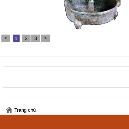
<
1
2
3
>
Trang chủ