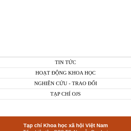
TIN TỨC
HOẠT ĐỘNG KHOA HỌC
NGHIÊN CỨU - TRAO ĐỔI
TẠP CHÍ OJS
Tạp chí Khoa học xã hội Việt Nam