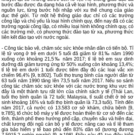
bước đầu được đa dạng hóa cả về loại hình, phương thức và
nguồn lực, từng bước hội nhập với xu thế chung của giáo
dục thế giới. Từ một hệ thống giáo dục chỉ có các trường
công lập và chủ yếu là loại hình chính quy, đến nay đã có các
trường ngoài công lập, có nhiều loại hình không chính quy, có
các trường mở, có phương thức đào tạo từ xa, phương thức
liên kết đào tạo với nước ngoài.
- Công tác bảo vệ, chăm sóc sức khỏe nhân dân có tiến bộ. Tỉ
lệ tử vong ở trẻ em dưới 5 tuổi đã giảm từ 81‰ năm 1990
xuống còn khoảng 21,5‰ năm 2017; tỉ lệ trẻ em suy dinh
dưỡng đã giảm tương ứng từ 50% xuống còn khoảng 13,4%;
tỉ lệ trẻ em dưới 1 tuổi được tiêm đầy đủ các loại vắc xin
chiếm 96,4% [9, tr.802]. Tuổi thọ trung bình của người dân từ
63 tuổi năm 1990 tăng lên 73,5 tuổi năm 2017. Nếu so sánh
công tác chăm sóc sức khỏe với các nước trong khu vực thì
đây là một thành tựu rất lớn của chính sách y tế (Thái Lan,
tuổi thọ bình quân là 72 tuổi; Malaysia, tỉ suất chết ở trẻ sơ
sinh khoảng 16% và tuổi thọ bình quân là 73,3 tuổi). Tính đến
năm 2017, cả nước có 13.583 cơ sở khám, chữa bệnh [9,
tr.785], tổ chức bộ máy y tế được hoàn thiện từ cơ sở đến các
tỉnh, thành phố theo hướng phổ cập, chuyên sâu và hiện đại,
chất lượng đội ngũ cán bộ y tế được nâng cao và tỉ lệ tham
gia bảo hiểm y tế bao phủ đến 83% dân số (tương đương
7.5915,2 nghìn người) [9, tr.198]. Điều này đã tạo điều kiện