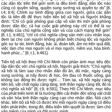
các dân tộc trên thế giới sinh ra đều bình đẳng; dân tộc nào
cũng có quyền sống, quyền sung sướng và quyền tự do” [8,
t.4, tr.4]. Chính sự bình đẳng giữa con người, giữa các dân
tộc là tiền đề để thực hiện tiến bộ xã hội và Người khẳng
định: “Chỉ có giải phóng giai cấp vô sản thì mới giải phóng
được dân tộc; cả hai cuộc giải phóng này chỉ có thể là sự
nghiệp của chủ nghĩa cộng sản và của cách mạng thế giới”
[8, t.1, tr.461], “chỉ có chủ nghĩa cộng sản mới cứu nhân loại,
đem lại cho con người không phân biệt chủng tộc và nguồn
gốc sự tự do, bình đẳng, bác ái, đoàn kết, ấm no trên quả đất,
việc làm cho mọi người và vì mọi người, niềm vui, hòa bình,
hạnh phúc...” [8, t.1, tr.461].
Tiến bộ xã hội theo Hồ Chí Minh còn phản ánh mục tiêu độc
lập dân tộc với chủ nghĩa xã hội, Người giải thích: “Chủ nghĩa
xã hội là làm sao cho nhân dân đủ ăn, đủ mặc, ngày càng
sung sướng, ai nấy được đi học, ốm đau có thuốc uống, già
không lao động thì được nghỉ… Tóm lại, xã hội ngày càng
tiến bộ, vật chất ngày càng tăng, tinh thần ngày càng tốt, đó là
chủ nghĩa xã hội” [8, t.9, tr.591]. Theo Hồ Chí Minh, mục tiêu
của phát triển kinh tế là hướng đến cải thiện đời sống vật chất
và văn hóa tinh thần ngày càng cao cho nhân dân. Nói cách
khác, tiến bộ xã hội có được khi mỗi người ngày càng có điều
kiện phát triển, trong đó, điều kiện tiên quyết là được làm chủ
vận mệnh của mình và đất nước mình.