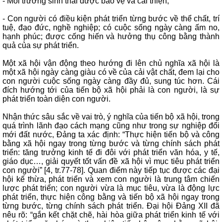
- Môi trường sinh thái được bảo vệ và cải thiện;
- Con người có điều kiện phát triển từng bước về thể chất, trí
tuệ, đạo đức, nghề nghiệp; có cuộc sống ngày càng ấm no,
hạnh phúc; được cống hiến và hưởng thụ công bằng thành
quả của sự phát triển.
Một xã hội vận động theo hướng đi lên chủ nghĩa xã hội là
một xã hội ngày càng giàu có về của cải vật chất, đem lại cho
con người cuộc sống ngày càng đầy đủ, sung túc hơn. Cái
đích hướng tới của tiến bộ xã hội phải là con người, là sự
phát triển toàn diện con người.
Nhận thức sâu sắc về vai trò, ý nghĩa của tiến bộ xã hội, trong
quá trình lãnh đạo cách mạng cũng như trong sự nghiệp đổi
mới đất nước, Đảng ta xác định: “Thực hiện tiến bộ và công
bằng xã hội ngay trong từng bước và từng chính sách phát
triển: tăng trưởng kinh tế đi đôi với phát triển văn hóa, y tế,
giáo dục…, giải quyết tốt vấn đề xã hội vì mục tiêu phát triển
con người” [4, tr.77-78]. Quan điểm này tiếp tục được các đại
hội kế thừa, phát triển và xem con người là trung tâm chiến
lược phát triển; con người vừa là mục tiêu, vừa là động lực
phát triển, thực hiện công bằng và tiến bộ xã hội ngay trong
từng bước, từng chính sách phát triển. Đại hội Đảng XII đã
nêu rõ: “gắn kết chặt chẽ, hài hòa giữa phát triển kinh tế với