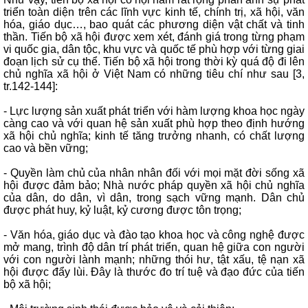
triển toàn diện trên các lĩnh vực kinh tế, chính trị, xã hội, văn
hóa, giáo dục…, bao quát các phương diện vật chất và tinh
thần. Tiến bộ xã hội được xem xét, đánh giá trong từng phạm
vi quốc gia, dân tộc, khu vực và quốc tế phù hợp với từng giai
đoạn lịch sử cụ thể. Tiến bộ xã hội trong thời kỳ quá độ đi lên
chủ nghĩa xã hội ở Việt Nam có những tiêu chí như sau [3,
tr.142-144]:
- Lực lượng sản xuất phát triển với hàm lượng khoa học ngày
càng cao và với quan hệ sản xuất phù hợp theo định hướng
xã hội chủ nghĩa; kinh tế tăng trưởng nhanh, có chất lượng
cao và bền vững;
- Quyền làm chủ của nhân nhân đối với mọi mặt đời sống xã
hội được đảm bảo; Nhà nước pháp quyền xã hội chủ nghĩa
của dân, do dân, vì dân, trong sạch vững mạnh. Dân chủ
được phát huy, kỷ luật, kỷ cương được tôn trọng;
- Văn hóa, giáo dục và đào tạo khoa học và công nghệ được
mở mang, trình độ dân trí phát triển, quan hệ giữa con người
với con người lành mạnh; những thói hư, tật xấu, tệ nạn xã
hội được đẩy lùi. Đây là thước đo trí tuệ và đạo đức của tiến
bộ xã hội;