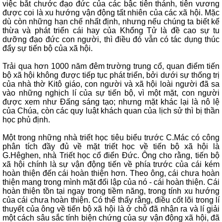
việc bắt chước đạo đức của các bậc tiên thánh, tiên vương
được coi là xu hướng vận động tất nhiên của các xã hội. Mặc
dù còn những hạn chế nhất định, nhưng nếu chúng ta biết kế
thừa và phát triển cái hay của Khổng Tử là đề cao sự tu
dưỡng đạo đức con người, thì điều đó vẫn có tác dụng thúc
đẩy sự tiến bộ của xã hội.
Trải qua hơn 1000 năm đêm trường trung cổ, quan điểm tiến
bộ xã hội không được tiếp tục phát triển, bởi dưới sự thống trị
của nhà thờ Kitô giáo, con người và xã hội loài người đã sa
vào những nghịch lí của sự tiến bộ, vì một mặt, con người
được xem như Đấng sáng tạo; nhưng mặt khác lại là nô lệ
của Chúa, còn các quy luật khách quan của lịch sử thì bị thần
học phủ định.
Một trong những nhà triết học tiêu biểu trước C.Mác có công
phân tích đầy đủ về mặt triết học về tiến bộ xã hội là
G.Hêghen, nhà Triết học cổ điển Đức. Ông cho rằng, tiến bộ
xã hội chính là sự vận động tiến về phía trước của cái kém
hoàn thiện đến cái hoàn thiện hơn. Theo ông, cái chưa hoàn
thiện mang trong mình mặt đối lập của nó - cái hoàn thiện. Cái
hoàn thiện tồn tại ngay trong tiềm năng, trong tính xu hướng
của cái chưa hoàn thiện. Có thể thấy rằng, điều cốt lõi trong lí
thuyết của ông về tiến bộ xã hội là ở chỗ đã nhận ra và lí giải
một cách sâu sắc tính biện chứng của sự vận động xã hội, đã