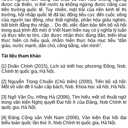
được cải thiện, vị thế nước ta không ngừng được nâng cao
trên trường quốc tế. Tuy nhiên, mặt trái của nền kinh tế thị
trường, hội nhập quốc tế đã tác động tiêu cực đến cuộc sống
của người lao động, như thất nghiệp, phân hóa giàu nghèo,
bất bình đẳng thu nhập… Do đó, việc đảm bảo tiến bộ xã hội
trong quá trình đổi mới ở Việt Nam hiện nay có ý nghĩa lý luận
và thực tiễn to lớn, cần được nhận thức đúng đắn, triển khai
thực hiện có hiệu quả, nhằm hiện thực hóa mục tiêu “dân
giàu, nước mạnh, dân chủ, công bằng, văn minh”.
Tài liệu tham khảo
[1] Doãn Chính (2015), Lịch sử triết học phương Đông, Nxb.
Chính trị quốc gia, Hà Nội.
[2] Nguyễn Trọng Chuẩn (Chủ biên) (2000), Tiến bộ xã hội:
Một số vấn đề lí luận cấp bách, Nxb. Khoa học xã hội, Hà Nội.
[3] Ngô Văn Dụ, Hồng Hà (2006), Tìm hiểu một số thuật ngữ
trong văn kiện Nghij quyết Đại hội X của Đảng, Nxb Chính trị
quốc gia, Hà Nội.
[4] Đảng Cộng sản Việt Nam (2006), Văn kiện Đại hội đại
biểu toàn quốc lần thứ X, Nxb Chính trị quốc gia, Hà Nội.