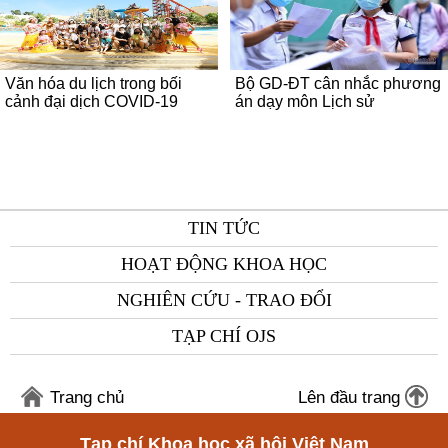
Văn hóa du lịch trong bối
Bộ GD-ĐT cân nhắc phương
cảnh đại dịch COVID-19
án dạy môn Lịch sử
TIN TỨC
HOẠT ĐỘNG KHOA HỌC
NGHIÊN CỨU - TRAO ĐỔI
TẠP CHÍ OJS
Trang chủ
Lên đầu trang
Tạp chí Khoa học xã hội Việt Nam