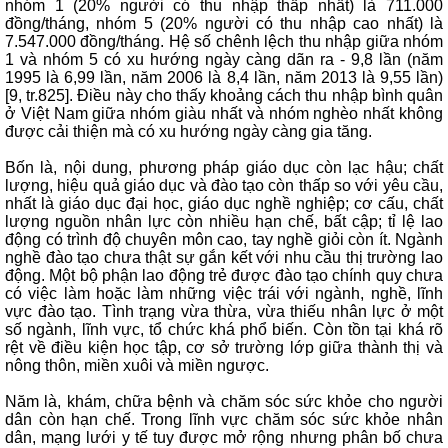
nhóm 1 (20% người có thu nhập thấp nhất) là 711.000
đồng/tháng, nhóm 5 (20% người có thu nhập cao nhất) là
7.547.000 đồng/tháng. Hệ số chênh lệch thu nhập giữa nhóm
1 và nhóm 5 có xu hướng ngày càng dãn ra - 9,8 lần (năm
1995 là 6,99 lần, năm 2006 là 8,4 lần, năm 2013 là 9,55 lần)
[9, tr.825]. Điều này cho thấy khoảng cách thu nhập bình quân
ở Việt Nam giữa nhóm giàu nhất và nhóm nghèo nhất không
được cải thiện mà có xu hướng ngày càng gia tăng.
Bốn là, nội dung, phương pháp giáo dục còn lạc hậu; chất
lượng, hiệu quả giáo dục và đào tạo còn thấp so với yêu cầu,
nhất là giáo dục đại học, giáo dục nghề nghiệp; cơ cấu, chất
lượng nguồn nhân lực còn nhiều hạn chế, bất cập; tỉ lệ lao
động có trình độ chuyên môn cao, tay nghề giỏi còn ít. Ngành
nghề đào tạo chưa thật sự gắn kết với nhu cầu thị trường lao
động. Một bộ phận lao động trẻ được đào tạo chính quy chưa
có việc làm hoặc làm những việc trái với ngành, nghề, lĩnh
vực đào tạo. Tình trạng vừa thừa, vừa thiếu nhân lực ở một
số ngành, lĩnh vực, tổ chức khá phổ biến. Còn tồn tại khá rõ
rệt về điều kiện học tập, cơ sở trường lớp giữa thành thị và
nông thôn, miền xuôi và miền ngược.
Năm là, khám, chữa bệnh và chăm sóc sức khỏe cho người
dân còn hạn chế. Trong lĩnh vực chăm sóc sức khỏe nhân
dân, mạng lưới y tế tuy được mở rộng nhưng phân bố chưa