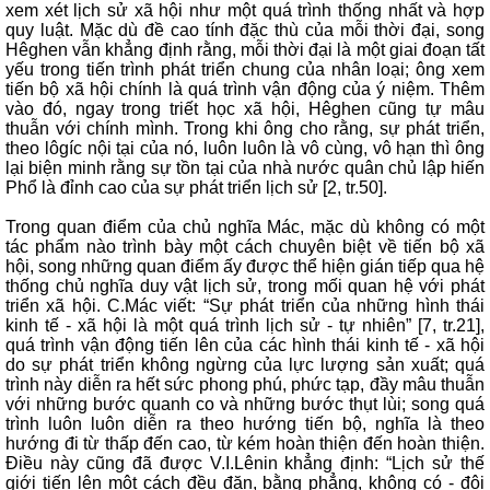
xem xét lịch sử xã hội như một quá trình thống nhất và hợp
quy luật. Mặc dù đề cao tính đặc thù của mỗi thời đại, song
Hêghen vẫn khẳng định rằng, mỗi thời đại là một giai đoạn tất
yếu trong tiến trình phát triển chung của nhân loại; ông xem
tiến bộ xã hội chính là quá trình vận động của ý niệm. Thêm
vào đó, ngay trong triết học xã hội, Hêghen cũng tự mâu
thuẫn với chính mình. Trong khi ông cho rằng, sự phát triển,
theo lôgíc nội tại của nó, luôn luôn là vô cùng, vô hạn thì ông
lại biện minh rằng sự tồn tại của nhà nước quân chủ lập hiến
Phổ là đỉnh cao của sự phát triển lịch sử [2, tr.50].
Trong quan điểm của chủ nghĩa Mác, mặc dù không có một
tác phẩm nào trình bày một cách chuyên biệt về tiến bộ xã
hội, song những quan điểm ấy được thể hiện gián tiếp qua hệ
thống chủ nghĩa duy vật lịch sử, trong mối quan hệ với phát
triển xã hội. C.Mác viết: “Sự phát triển của những hình thái
kinh tế - xã hội là một quá trình lịch sử - tự nhiên” [7, tr.21],
quá trình vận động tiến lên của các hình thái kinh tế - xã hội
do sự phát triển không ngừng của lực lượng sản xuất; quá
trình này diễn ra hết sức phong phú, phức tạp, đầy mâu thuẫn
với những bước quanh co và những bước thụt lùi; song quá
trình luôn luôn diễn ra theo hướng tiến bộ, nghĩa là theo
hướng đi từ thấp đến cao, từ kém hoàn thiện đến hoàn thiện.
Điều này cũng đã được V.I.Lênin khẳng định: “Lịch sử thế
giới tiến lên một cách đều đặn, bằng phẳng, không có - đôi