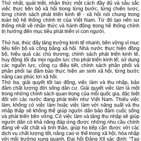
Thứ nhất, quát triệt, nhận thức một cách đầy đủ và sâu sắc
việc thực tiến bộ xã hội trong từng bước, từng chiến lược,
từng chính sách phát triển kinh tế - xã hội nói chung trong
toàn bộ hệ thống chính trị của Việt Nam. Từ đó tạo nên sự
thống nhất về nhận thức và hành động trong hệ thống chính
trị hướng đến mục tiêu phát triển vì con người.
Thứ hai, thúc đẩy tăng trưởng kinh tế nhanh, bền vững vì mục
tiêu tiến bộ và công bằng xã hội. Nhà nước thực hiện đồng
bộ, hiệu quả các chủ trương, chính sách phát triển kinh tế,
huy động tối đa mọi nguồn lực cho phát triển kinh tế; sử dụng
các nguồn lực, công cụ điều tiết, chính sách phân phối và
phân phối lại đảm bảo thực hiện an sinh xã hội, từng bước
nâng cao phúc lợi xã hội.
Thứ ba, giải quyết tốt lao động, việc làm và thu nhập, bảo
đảm chất lượng đời sống dân cư. Giải quyết việc làm là một
trong những chính sách quan trọng của mỗi quốc gia, đặc biệt
đối với các nước đang phát triển như Việt Nam. Thiếu việc
làm, không có việc làm hoặc việc làm với năng suất và thu
nhập thấp sẽ không thể giúp người dân bảo đảm cuộc sống
và phát triển bền vững. Có việc làm và tăng thu nhập sẽ giúp
người dân có khả năng đáp ứng được những nhu cầu chính
đáng về vật chất và tinh thần, giúp họ tiếp cận được với các
dịch vụ chất lượng tốt, nâng cao vị thế trong xã hội, hòa nhập
với môi trường xung quanh. Đại hội Đảng XII xác định: “Tạo