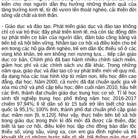
kiện cho mọi người dân thụ hưởng những thành quả của
tăng trưởng kinh tế, từ đó vươn lên thoát nghèo, cải thiện đời
sống vật chất và tinh thần.
- Giáo dục và đào tạo. Phát triển giáo dục và đào tạo không
chỉ có vai trò thúc đẩy phát triển kinh tế, mà còn tác động đến
sự phát triển cơ bản của người dân, đảm bảo công bằng và
tiến bộ xã hội bền vững. Nhằm tạo cơ hội và điều kiện cho trẻ
em trong các hộ gia đình nghèo, trẻ em dân tộc thiểu số ở các
vùng khó khăn, trẻ em không nơi nương tựa… tiếp cận giáo
dục cơ bản, Chính phủ đã ban hành nhiều chính sách miễn,
giảm học phí và các chính sách ưu đãi khác. Trong những
năm qua, giáo dục và đào tạo có sự phát triển mới về quy mô,
đa dạng hóa các loại hình lớp từ mầm non, tiểu học đến cao
đẳng, đại học. Năm 2000, cả nước đã đạt chuẩn quốc gia về
xóa mù chữ và phổ cập tiểu học; đến cuối năm 2010, hầu hết
các tỉnh, thành đạt chuẩn giáo dục trung học cơ sở. Tỉ lệ học
sinh tốt nghiệp trung học phổ thông năm học 2016-2017
chiếm 97,94%; tỉ lệ dân số từ 15 tuổi trở lên biết chữ toàn
quốc là 95,1%; 100% tỉnh, thành phố đạt chuẩn phổ cập giáo
dục mầm non [9, tr.120]. Như vậy, thực hiện tiến bộ xã hội
trong giáo dục trong thời kì đổi mới đã được cải thiện, đặc
biệt là tạo cơ hội, điều kiện học tập cho đồng bào dân tộc
thiểu số, vùng sâu, vùng xa, con em gia đình nghèo và trẻ
khuyết tật có những bước tiến rõ rệt. Hệ thống giáo dục đã