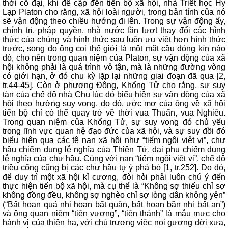
thời cổ đại, khi đề cập đến tiến bộ xã hội, nhà Triết học Hy
Lạp Platon cho rằng, xã hội loài người, trong bản tính của nó
sẽ vận động theo chiều hướng đi lên. Trong sự vận động ấy,
chính trị, pháp quyền, nhà nước lần lượt thay đổi các hình
thức của chúng và hình thức sau luôn ưu việt hơn hình thức
trước, song do ông coi thế giới là một mặt cầu đóng kín nào
đó, cho nên trong quan niệm của Platon, sự vận động của xã
hội không phải là quá trình vô tận, mà là những đường vòng
có giới hạn, ở đó chu kỳ lặp lại những giai đoạn đã qua [2,
tr.44-45]. Còn ở phương Đông, Khổng Tử cho rằng, sự suy
tàn của chế độ nhà Chu lúc đó biểu hiện sự vận động của xã
hội theo hướng suy vong, do đó, ước mơ của ông về xã hội
tiến bộ chỉ có thể quay trở về thời vua Thuấn, vua Nghiêu.
Trong quan niệm của Khổng Tử, sự suy vong đó chủ yếu
trong lĩnh vực quan hệ đạo đức của xã hội, và sự suy đồi đó
biểu hiện qua các tệ nạn xã hội như “tiếm ngôi việt vị”, chư
hầu chiếm dụng lễ nghĩa của Thiên Tử, đại phu chiếm dụng
lễ nghĩa của chư hầu. Cùng với nạn “tiếm ngôi việt vị”, chế độ
triều cống cũng bị các chư hầu tự ý phá bỏ [1, tr.252]. Do đó,
để duy trì một xã hội kỉ cương, đòi hỏi phải luôn chú ý đến
thực hiện tiến bộ xã hội, mà cụ thể là “Không sợ thiếu chỉ sợ
không đồng đều, không sợ nghèo chỉ sợ lòng dân không yên”
(“Bất hoạn quả nhi hoạn bất quân, bất hoạn bần nhi bất an”)
và ông quan niệm “tiên vương”, “tiên thánh” là mẫu mực cho
hành vi của thiên hạ, với chủ trương việc noi gương đời xưa,