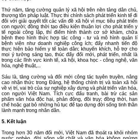
Thứ năm, tăng cường quản lý xã hội trên nền tảng dân chủ,
thượng tôn pháp luật. Thực thi chính sách phát triển kinh tế đi
đôi với giải quyết tốt các vấn đề xã hội vì mục tiêu phát triển
con người; đồng thời tạo điều kiện thuận lợi cho phát triển y
tế ngoài công lập, thí điểm hình thành cơ sở khám, chữa
bệnh theo hình thức hợp tác công - tư và mô hình quản lí
bệnh viện như doanh nghiệp công ích; đẩy nhanh tiến độ
thực hiện bảo hiểm y tế toàn dân; khuyến khích, hỗ trợ cho
mọi ý tưởng sáng tạo, thúc đẩy đổi mới, phát triển, nhất là
trong các lĩnh vực kinh tế, xã hội, khoa học - công nghệ, văn
hóa, nghệ thuật,...
Sáu là, tăng cường và đổi mới công tác tuyên truyền, nâng
cao nhận thức trong Đảng, hệ thống chính trị và toàn xã hội
về vị trí, vai trò của sự nghiệp xây dựng và phát triển văn hóa,
con người Việt Nam. Tích cực đấu tranh, bài trừ các sản
phẩm văn hóa độc hại, phản động, đồi trụy; đồng thời, hạn
chế hoặc gạt bỏ những hủ tục để tạo dựng đời sống tinh thần
lành mạnh trong nhân dân.
5. Kết luận
Trong hơn 30 năm đổi mới, Việt Nam đã thoát ra khỏi nhóm
nước nghèo, đời sống vật chất và văn hóa không ngừng