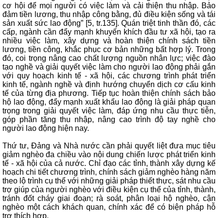
cơ hội để mọi người có việc làm và cải thiện thu nhập. Bảo
đảm tiền lương, thu nhập công bằng, đủ điều kiện sống và tái
sản xuất sức lao động” [5, tr.135]. Quán triệt tinh thần đó, các
cấp, ngành cần đẩy mạnh khuyến khích đầu tư xã hội, tạo ra
nhiều việc làm, xây dựng và hoàn thiện chính sách tiền
lương, tiền công, khắc phục cơ bản những bất hợp lý. Trong
đó, coi trọng nâng cao chất lượng nguồn nhân lực; việc đào
tạo nghề và giải quyết việc làm cho người lao động phải gắn
với quy hoạch kinh tế - xã hội, các chương trình phát triển
kinh tế, ngành nghề và định hướng chuyển dịch cơ cấu kinh
tế của từng địa phương. Tiếp tục hoàn thiện chính sách bảo
hộ lao động, đẩy mạnh xuất khẩu lao động là giải pháp quan
trọng trong giải quyết việc làm, đáp ứng nhu cầu thực tiễn,
góp phần tăng thu nhập, nâng cao trình độ tay nghề cho
người lao động hiện nay.
Thứ tư, Đảng và Nhà nước cần phải quyết liệt đưa mục tiêu
giảm nghèo đa chiều vào nội dung chiến lược phát triển kinh
tế - xã hội của cả nước. Chỉ đạo các tỉnh, thành xây dựng kế
hoạch chi tiết chương trình, chính sách giảm nghèo hàng năm
theo lộ trình cụ thể với những giải pháp thiết thực, sát nhu cầu
trợ giúp của người nghèo với điều kiện cụ thể của tỉnh, thành,
tránh đốt cháy giai đoạn; rà soát, phân loại hộ nghèo, cận
nghèo một cách khách quan, chính xác để có biện pháp hỗ
trợ thích hợp.