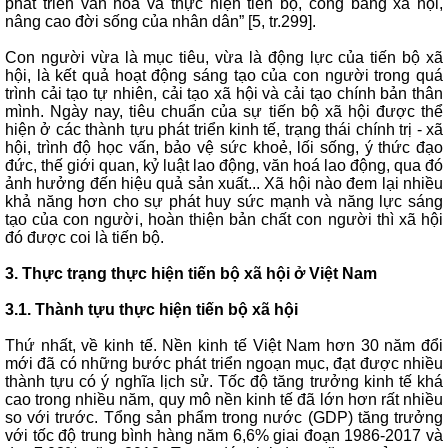
phát triển văn hóa và thực hiện tiến bộ, công bằng xã hội,
nâng cao đời sống của nhân dân” [5, tr.299].
Con người vừa là mục tiêu, vừa là động lực của tiến bộ xã
hội, là kết quả hoạt động sáng tạo của con người trong quá
trình cải tạo tự nhiên, cải tạo xã hội và cải tạo chính bản thân
mình. Ngày nay, tiêu chuẩn của sự tiến bộ xã hội được thể
hiện ở các thành tựu phát triển kinh tế, trạng thái chính trị - xã
hội, trình độ học vấn, bảo vệ sức khoẻ, lối sống, ý thức đạo
đức, thế giới quan, kỷ luật lao động, văn hoá lao động, qua đó
ảnh hưởng đến hiệu quả sản xuất... Xã hội nào đem lại nhiều
khả năng hơn cho sự phát huy sức mạnh và năng lực sáng
tạo của con người, hoàn thiện bản chất con người thì xã hội
đó được coi là tiến bộ.
3. Thực trạng thực hiện tiến bộ xã hội ở Việt Nam
3.1. Thành tựu thực hiện tiến bộ xã hội
Thứ nhất, về kinh tế. Nền kinh tế Việt Nam hơn 30 năm đổi
mới đã có những bước phát triển ngoạn mục, đạt được nhiều
thành tựu có ý nghĩa lịch sử. Tốc độ tăng trưởng kinh tế khá
cao trong nhiều năm, quy mô nền kinh tế đã lớn hơn rất nhiều
so với trước. Tổng sản phẩm trong nước (GDP) tăng trưởng
với tốc độ trung bình hàng năm 6,6% giai đoạn 1986-2017 và