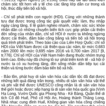
chăm sóc tốt hơn về y tế cho các tầng lớp dân cư trong xã
hội, thúc đẩy tiến bộ xã hội.
- Chỉ số phát triển con người (HDI). Cùng với những thành
tựu đạt được trong công tác giải quyết việc làm, thu nhập
ngày càng tăng, tỉ lệ giảm nghèo nhanh, chăm sóc sức khỏe
nhân dân có những chuyển biến tích cực góp phần cải thiện
đời sống của nhân dân, chỉ số HDI ở nước ta không ngừng
được cải thiện, đảm bảo công bằng và tiến bộ xã hội trong
quá trình phát triển. Theo báo cáo của Liên Hợp Quốc: chỉ số
HDI của Việt Nam được cải thiện qua các năm, từ mức 0,683
năm 2000 lên mức 0,695 năm 2016 và 0,700 năm 2017 [9,
tr.776]. Chỉ số HDI của Việt Nam hiện đang thuộc nhóm trung
bình cao. Điều này đã chứng tỏ sự phát triển kinh tế - xã hội ở
nước ta có xu hướng tăng, đời sống nhân dân tiếp tục cải
thiện và từng bước đảm bảo tiến bộ xã hội.
- Bảo tồn, phát huy di sản văn hóa các dân tộc đã đạt được
những kết quả đáng trân trọng, nhiều di sản văn hóa vật thể
và phi vật thể được UNESCO công nhận là di sản văn hóa
thế giới hoặc được xếp hạng là di sản văn hóa quốc gia (Vịnh
Hạ Long, Vườn Quốc gia Phong Nha - Kẻ Bàng, Quần thể di
tích Cố đô Huế, Phố cổ Hội An, Hoàng thành Thăng Long,
Nhã nhạc cung đình Huế, Không gian văn hóa cồng chiêng