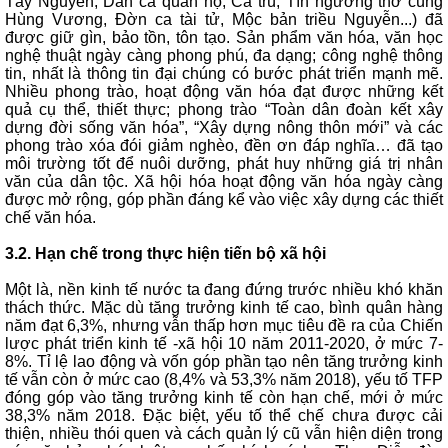
Tây Nguyên, Dân ca quan họ, Ca trù, Tín ngưỡng thờ cúng
Hùng Vương, Đờn ca tài tử, Mộc bản triều Nguyễn...) đã
được giữ gìn, bảo tồn, tôn tạo. Sản phẩm văn hóa, văn học
nghệ thuật ngày càng phong phú, đa dạng; công nghệ thông
tin, nhất là thông tin đại chúng có bước phát triển mạnh mẽ.
Nhiều phong trào, hoạt động văn hóa đạt được những kết
quả cụ thể, thiết thực; phong trào “Toàn dân đoàn kết xây
dựng đời sống văn hóa”, “Xây dựng nông thôn mới” và các
phong trào xóa đói giảm nghèo, đền ơn đáp nghĩa… đã tạo
môi trường tốt để nuôi dưỡng, phát huy những giá trị nhân
văn của dân tộc. Xã hội hóa hoạt động văn hóa ngày càng
được mở rộng, góp phần đáng kể vào việc xây dựng các thiết
chế văn hóa.
3.2. Hạn chế trong thực hiện tiến bộ xã hội
Một là, nền kinh tế nước ta đang đứng trước nhiều khó khăn
thách thức. Mặc dù tăng trưởng kinh tế cao, bình quân hàng
năm đạt 6,3%, nhưng vẫn thấp hơn mục tiêu đề ra của Chiến
lược phát triển kinh tế -xã hội 10 năm 2011-2020, ở mức 7-
8%. Tỉ lệ lao động và vốn góp phần tạo nên tăng trưởng kinh
tế vẫn còn ở mức cao (8,4% và 53,3% năm 2018), yếu tố TFP
đóng góp vào tăng trưởng kinh tế còn hạn chế, mới ở mức
38,3% năm 2018. Đặc biệt, yếu tố thể chế chưa được cải
thiện, nhiều thói quen và cách quản lý cũ vẫn hiện diện trong