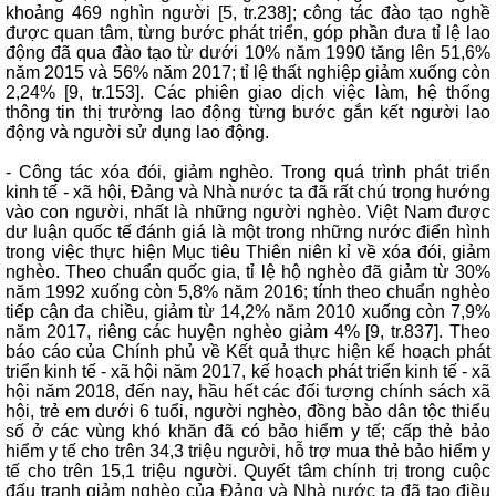
khoảng 469 nghìn người [5, tr.238]; công tác đào tạo nghề
được quan tâm, từng bước phát triển, góp phần đưa tỉ lệ lao
động đã qua đào tạo từ dưới 10% năm 1990 tăng lên 51,6%
năm 2015 và 56% năm 2017; tỉ lệ thất nghiệp giảm xuống còn
2,24% [9, tr.153]. Các phiên giao dịch việc làm, hệ thống
thông tin thị trường lao động từng bước gắn kết người lao
động và người sử dụng lao động.
- Công tác xóa đói, giảm nghèo. Trong quá trình phát triển
kinh tế - xã hội, Đảng và Nhà nước ta đã rất chú trọng hướng
vào con người, nhất là những người nghèo. Việt Nam được
dư luận quốc tế đánh giá là một trong những nước điển hình
trong việc thực hiện Mục tiêu Thiên niên kỉ về xóa đói, giảm
nghèo. Theo chuẩn quốc gia, tỉ lệ hộ nghèo đã giảm từ 30%
năm 1992 xuống còn 5,8% năm 2016; tính theo chuẩn nghèo
tiếp cận đa chiều, giảm từ 14,2% năm 2010 xuống còn 7,9%
năm 2017, riêng các huyện nghèo giảm 4% [9, tr.837]. Theo
báo cáo của Chính phủ về Kết quả thực hiện kế hoạch phát
triển kinh tế - xã hội năm 2017, kế hoạch phát triển kinh tế - xã
hội năm 2018, đến nay, hầu hết các đối tượng chính sách xã
hội, trẻ em dưới 6 tuổi, người nghèo, đồng bào dân tộc thiểu
số ở các vùng khó khăn đã có bảo hiểm y tế; cấp thẻ bảo
hiểm y tế cho trên 34,3 triệu người, hỗ trợ mua thẻ bảo hiểm y
tế cho trên 15,1 triệu người. Quyết tâm chính trị trong cuộc
đấu tranh giảm nghèo của Đảng và Nhà nước ta đã tạo điều