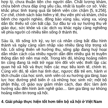
hợp lý, chưa thuận tiện cho người dân. Chất lượng khám,
chữa bệnh chưa đáp ứng yêu cầu, nhất là tuyến cơ sở. Việc
khắc phục tình trạng quá tải bệnh viện còn chậm [5, tr.256].
Cơ chế, chính sách bảo hiểm y tế, thu viện phí và khám, chữa
bệnh cho người nghèo, đồng bào vùng sâu, vùng xa, vùng
dân tộc thiểu số còn bất cập. Sự đầu tư và sự hưởng thụ về
giáo dục, sức khỏe và các dịch vụ khác ngày càng nghiêng
về phía người có nhiều tiền sống ở thành thị.
Sáu là, lối sống ích kỷ, vụ lợi cá nhân cũng bắt đầu hình
thành và ngày càng xâm nhập vào nhiều tầng lớp trong xã
hội. Lối sống thiên về hưởng thụ, sống gấp đang huỷ hoại
dần nhân cách của nhiều người dẫn đến nhiều giá trị truyền
thống dần trở nên mai một. Trong khi đó, khủng hoảng niềm
tin cũng đang là một trở ngại lớn đối với việc thiết lập các
quan hệ xã hội và thực hiện các mục tiêu kinh tế, chính trị.
Cùng với đó, tệ xâm hại tình dục, ngược đãi trẻ em, hành vi
lệch chuẩn của học sinh, sinh viên có xu hướng gia tăng; bạo
lực học đường phổ biến ở cả những học sinh nữ; một bộ
phận thầy, cô giáo suy giảm nhân cách, đạo đức làm ảnh
hưởng xấu đến hình ảnh nghề giáo… làm gia tăng sự khủng
hoảng niềm tin trong xã hội.
4. Giải pháp thực hiện tốt hơn tiến bộ xã hội ở Việt Nam