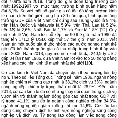
đạt 7,08% năm 2018. Trong đó, giai đoạn tăng trưởng cao
nhất 1992-1997 với mức tăng trưởng bình quân hàng năm
đạt 8,1%. So với một số quốc gia có tốc độ tăng trưởng kinh
tế nhanh trên thế giới trong hơn 30 năm qua, bình quân tăng
trưởng GDP của Việt Nam chỉ đứng sau Trung Quốc là 9,4%,
trên Hàn Quốc và Malaysia là 5,9%, trên Thái Lan là 5,2%,
trên Mỹ là 2,6%, Nhật Bản là 1,7% và Đức là 1,8% [12]. Quy
mô kinh tế Việt Nam từ chỗ xếp thứ 90 thế giới năm 1990 đã
tăng lên 171,2 tỷ USD, xếp thứ 57 thế giới năm 2013. Việt
Nam từ một quốc gia thuộc nhóm các nước nghèo nhất thế
giới đã trở thành quốc gia có thu nhập trung bình thấp vào
năm 2008. Năm 2018, quy mô nền kinh tế đạt 240,5 tỷ USD
gấp 34 lần năm 1986, đưa Việt Nam lọt vào top 50 trong bảng
xếp hạng các nền kinh tế mạnh nhất thế giới [10].
Cơ cấu kinh tế Việt Nam đã chuyển dịch theo hướng tiến bộ
hơn. Theo số liệu Tổng cục Thống kê, năm 1986, ngành nông
nghiệp chiếm tỷ trọng cao nhất là 38,1%; dịch vụ 33%, ngành
công nghiệp chiếm tỷ trọng thấp nhất là 28,9%. Đến năm
2018, cơ cấu kinh tế đã có những thay đổi quan trọng: dịch vụ
vươn lên trở thành ngành đóng góp cao nhất trong GDP với
tỷ trọng 41,1%, sau đó là ngành công nghiệp chiếm 34,3%,
ngành nông nghiệp giảm xuống chỉ còn 14,6%. Cơ cấu lao
động cũng chuyển dịch từ lĩnh vực nông nghiệp sang công
nghiệp và dịch vụ. Tỷ trọng lao động làm việc trong công