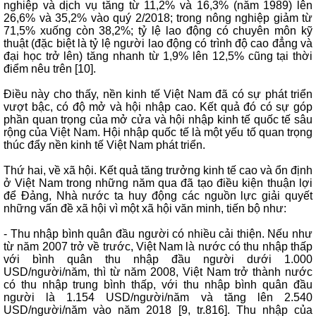
nghiệp và dịch vụ tăng từ 11,2% và 16,3% (năm 1989) lên
26,6% và 35,2% vào quý 2/2018; trong nông nghiệp giảm từ
71,5% xuống còn 38,2%; tỷ lệ lao động có chuyên môn kỹ
thuật (đặc biệt là tỷ lệ người lao động có trình độ cao đẳng và
đại học trở lên) tăng nhanh từ 1,9% lên 12,5% cũng tại thời
điểm nêu trên [10].
Điều này cho thấy, nền kinh tế Việt Nam đã có sự phát triển
vượt bậc, có độ mở và hội nhập cao. Kết quả đó có sự góp
phần quan trọng của mở cửa và hội nhập kinh tế quốc tế sâu
rộng của Việt Nam. Hội nhập quốc tế là một yếu tố quan trọng
thúc đẩy nền kinh tế Việt Nam phát triển.
Thứ hai, về xã hội. Kết quả tăng trưởng kinh tế cao và ổn định
ở Việt Nam trong những năm qua đã tạo điều kiện thuận lợi
để Đảng, Nhà nước ta huy động các nguồn lực giải quyết
những vấn đề xã hội vì một xã hội văn minh, tiến bộ như:
- Thu nhập bình quân đầu người có nhiều cải thiện. Nếu như
từ năm 2007 trở về trước, Việt Nam là nước có thu nhập thấp
với bình quân thu nhập đầu người dưới 1.000
USD/người/năm, thì từ năm 2008, Việt Nam trở thành nước
có thu nhập trung bình thấp, với thu nhập bình quân đầu
người là 1.154 USD/người/năm và tăng lên 2.540
USD/người/năm vào năm 2018 [9, tr.816]. Thu nhập của