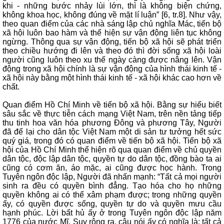
khi - những bước nhảy lùi lớn, thì là không biện chứng,
không khoa học, không đúng về mặt lí luận” [6, tr.8]. Như vậy,
theo quan điểm của các nhà sáng lập chủ nghĩa Mác, tiến bộ
xã hội luôn bao hàm và thể hiện sự vận động liên tục không
ngừng. Thông qua sự vận động, tiến bộ xã hội sẽ phát triển
theo chiều hướng đi lên và theo đó thì đời sống xã hội loài
người cũng luôn theo xu thế ngày càng được nâng lên. Vận
động trong xã hội chính là sự vận động của hình thái kinh tế -
xã hội này bằng một hình thái kinh tế - xã hội khác cao hơn về
chất.
Quan điểm Hồ Chí Minh về tiến bộ xã hội. Bằng sự hiểu biết
sâu sắc về thực tiễn cách mạng Việt Nam, trên nền tảng tiếp
thu tinh hoa văn hóa phương Đông và phương Tây, Người
đã để lại cho dân tộc Việt Nam một di sản tư tưởng hết sức
quý giá, trong đó có quan điểm về tiến bộ xã hội. Tiến bộ xã
hội của Hồ Chí Minh thể hiện rõ qua quan điểm về chủ quyền
dân tộc, độc lập dân tộc, quyền tự do dân tộc, đồng bào ta ai
cũng có cơm ăn, áo mặc, ai cũng được học hành. Trong
Tuyên ngôn độc lập, Người đã nhấn mạnh: “Tất cả mọi người
sinh ra đều có quyền bình đẳng. Tạo hóa cho họ những
quyền không ai có thể xâm phạm được; trong những quyền
ấy, có quyền được sống, quyền tự do và quyền mưu cầu
hạnh phúc. Lời bất hủ ấy ở trong Tuyên ngôn độc lập năm
1776 của nước Mĩ. Suy rộng ra, câu nói ấy có nghĩa là: tất cả