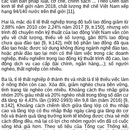
các văn bản pháp luật, cơ chế, chính sách ... Theo Diễn đàn
kinh tế thế giới năm 2018, chất lượng thể chế Việt Nam xếp
hạng 94/140 nước trên thế giới [11].
Hai là, mặc dù tỉ lệ thất nghiệp trong độ tuổi lao động giảm từ
2,88% năm 2010 còn 2,24% năm 2017 [9, tr.150], nhưng với
trình độ chuyên môn kỹ thuật của lao động Việt Nam vẫn còn
yếu về chất lượng, thiếu về số lượng, gần 80% lao động
chưa qua đào tạo [9, tr.142], một bộ phận lao động đã qua
đào tạo hoặc được sử dụng không đúng ngành nghề đào tạo,
hoặc phải đào tạo lại mới có thể làm việc trong các doanh
nghiệp, thiếu nghiêm trọng lao động kỹ thuật trình độ cao, lao
động dịch vụ cao cấp (tài chính, ngân hàng,...); số người
nghèo, thất nghiệp còn nhiều.
Ba là, tỉ lệ thất nghiệp ở thành thị và nhất là tỉ lệ thiếu việc làm
ở nông thôn còn cao. Xóa đói, giảm nghèo chưa bền vững,
tình trạng tái nghèo còn nhiều. Khoảng cách thu nhập giữa
nhóm 20% giàu nhất và 20% nghèo nhất trong tổng số dân cư
đã tăng từ 4,43% lần (1992-1993) lên 9,8 lần (năm 2016) [9,
tr.142]. Khoảng cách chênh lệch giữa tầng lớp có thu nhập
cao và tầng lớp có thu nhập thấp ngày càng gia tăng do cơ
hội và thành quả tăng trưởng kinh tế không được chia sẻ một
cách đồng đều, mà lại có lợi cho nhóm người vốn đã có cuộc
sống khá giả hơn. Theo số liệu của Tổng cục Thống kê,