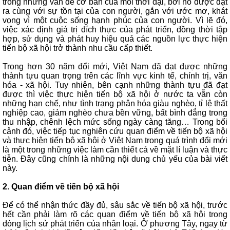
trong những vấn đề cơ bản của mỗi thời đại, bởi nó được đặt
ra cùng với sự tồn tại của con người, gắn với ước mơ, khát
vọng vì một cuộc sống hạnh phúc của con người. Vì lẽ đó,
việc xác định giá trị đích thực của phát triển, đồng thời tập
hợp, sử dụng và phát huy hiệu quả các nguồn lực thực hiện
tiến bộ xã hội trở thành nhu cầu cấp thiết.
Trong hơn 30 năm đổi mới, Việt Nam đã đạt được những
thành tựu quan trọng trên các lĩnh vực kinh tế, chính trị, văn
hóa - xã hội. Tuy nhiên, bên cạnh những thành tựu đã đạt
được thì việc thực hiện tiến bộ xã hội ở nước ta vẫn còn
những hạn chế, như tình trạng phân hóa giàu nghèo, tỉ lệ thất
nghiệp cao, giảm nghèo chưa bền vững, bất bình đẳng trong
thu nhập, chênh lệch mức sống ngày càng tăng… Trong bối
cảnh đó, việc tiếp tục nghiên cứu quan điểm về tiến bộ xã hội
và thực hiện tiến bộ xã hội ở Việt Nam trong quá trình đổi mới
là một trong những việc làm cần thiết cả về mặt lí luận và thực
tiễn. Đây cũng chính là những nội dung chủ yếu của bài viết
này.
2. Quan điểm về tiến bộ xã hội
Để có thể nhận thức đầy đủ, sâu sắc về tiến bộ xã hội, trước
hết cần phải làm rõ các quan điểm về tiến bộ xã hội trong
dòng lịch sử phát triển của nhân loại. Ở phương Tây, ngay từ