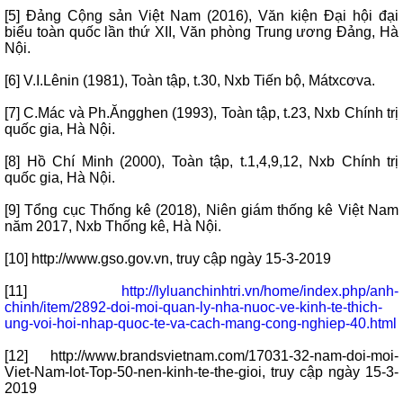
[5] Đảng Cộng sản Việt Nam (2016), Văn kiện Đại hội đại
biểu toàn quốc lần thứ XII, Văn phòng Trung ương Đảng, Hà
Nội.
[6] V.I.Lênin (1981), Toàn tập, t.30, Nxb Tiến bộ, Mátxcơva.
[7] C.Mác và Ph.Ăngghen (1993), Toàn tập, t.23, Nxb Chính trị
quốc gia, Hà Nội.
[8] Hồ Chí Minh (2000), Toàn tập, t.1,4,9,12, Nxb Chính trị
quốc gia, Hà Nội.
[9] Tổng cục Thống kê (2018), Niên giám thống kê Việt Nam
năm 2017, Nxb Thống kê, Hà Nội.
[10] http://www.gso.gov.vn, truy cập ngày 15-3-2019
[11]
http://lyluanchinhtri.vn/home/index.php/anh-
chinh/item/2892-doi-moi-quan-ly-nha-nuoc-ve-kinh-te-thich-
ung-voi-hoi-nhap-quoc-te-va-cach-mang-cong-nghiep-40.html
[12] http://www.brandsvietnam.com/17031-32-nam-doi-moi-
Viet-Nam-lot-Top-50-nen-kinh-te-the-gioi, truy cập ngày 15-3-
2019