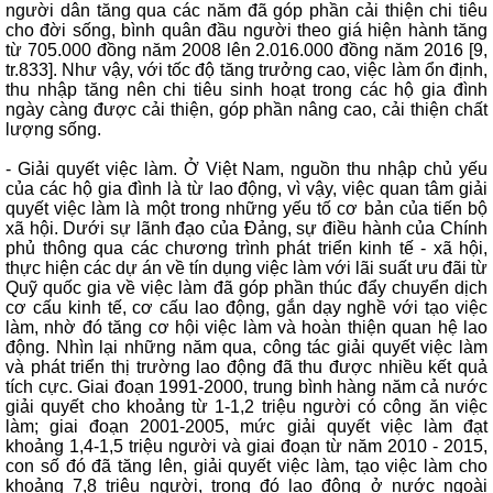
người dân tăng qua các năm đã góp phần cải thiện chi tiêu
cho đời sống, bình quân đầu người theo giá hiện hành tăng
từ 705.000 đồng năm 2008 lên 2.016.000 đồng năm 2016 [9,
tr.833]. Như vậy, với tốc độ tăng trưởng cao, việc làm ổn định,
thu nhập tăng nên chi tiêu sinh hoạt trong các hộ gia đình
ngày càng được cải thiện, góp phần nâng cao, cải thiện chất
lượng sống.
- Giải quyết việc làm. Ở Việt Nam, nguồn thu nhập chủ yếu
của các hộ gia đình là từ lao động, vì vậy, việc quan tâm giải
quyết việc làm là một trong những yếu tố cơ bản của tiến bộ
xã hội. Dưới sự lãnh đạo của Đảng, sự điều hành của Chính
phủ thông qua các chương trình phát triển kinh tế - xã hội,
thực hiện các dự án về tín dụng việc làm với lãi suất ưu đãi từ
Quỹ quốc gia về việc làm đã góp phần thúc đẩy chuyển dịch
cơ cấu kinh tế, cơ cấu lao động, gắn dạy nghề với tạo việc
làm, nhờ đó tăng cơ hội việc làm và hoàn thiện quan hệ lao
động. Nhìn lại những năm qua, công tác giải quyết việc làm
và phát triển thị trường lao động đã thu được nhiều kết quả
tích cực. Giai đoạn 1991-2000, trung bình hàng năm cả nước
giải quyết cho khoảng từ 1-1,2 triệu người có công ăn việc
làm; giai đoạn 2001-2005, mức giải quyết việc làm đạt
khoảng 1,4-1,5 triệu người và giai đoạn từ năm 2010 - 2015,
con số đó đã tăng lên, giải quyết việc làm, tạo việc làm cho
khoảng 7,8 triệu người, trong đó lao động ở nước ngoài