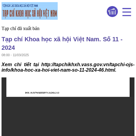
Tạp chí đã xuất bản
Tạp chí Khoa học xã hội Việt Nam. Số 11 -
2024
08:00 - 11/03/2025
Xem chi tiết tại http://tapchikhxh.vass.gov.vn/tapchi-ojs-
info/khoa-hoc-xa-hoi-viet-nam-so-11-2024-46.html.