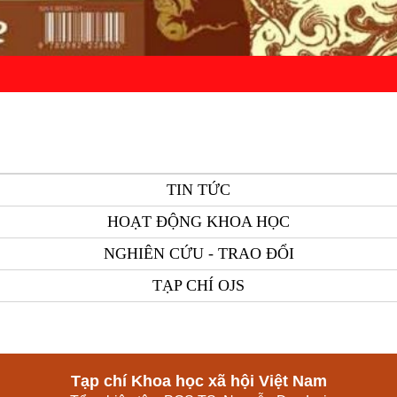
TIN TỨC
HOẠT ĐỘNG KHOA HỌC
NGHIÊN CỨU - TRAO ĐỔI
TẠP CHÍ OJS
Tạp chí Khoa học xã hội Việt Nam