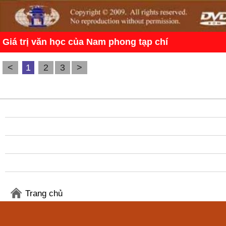
Giá trị văn học của Nam phong tạp chí
<
1
2
3
>
Trang chủ