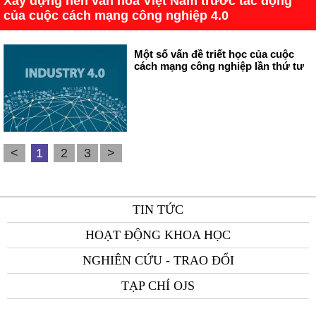
Xây dựng nền văn hóa Việt Nam trước tác động
của cuộc cách mạng công nghiệp 4.0
Một số vấn đề triết học của cuộc
cách mạng công nghiệp lần thứ tư
<
1
2
3
>
TIN TỨC
HOẠT ĐỘNG KHOA HỌC
NGHIÊN CỨU - TRAO ĐỔI
TẠP CHÍ OJS