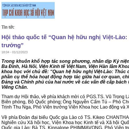
Tin tức
Hội thảo quốc tế “Quan hệ hữu nghị Việt-Lào:
trưởng”
18:04 - 01/12/2023
Trong khuôn khổ hợp tác song phương, nhân dịp Kỷ niệm 7
Ba Đình, Hà Nôi, Viện Kinh tế Việt Nam, Viện Hàn lâm Kho
khoa học với chủ đề: “Quan hệ hữu nghị Việt-Lào: Thúc 
phần cụ thể hóa hoạt động hợp tác giữa hai cơ quan, ch
Đảng và Chính phủ của hai nước về các vấn đề cấp bách tro
Viêng Chăn.
Tham dự Hội thảo, về phía khách mời có PGS.TS. Vũ Trọng Lâ
Biên phòng, Bộ Quốc phòng; Ông Nguyễn Cẩm Tú – Phó Chủ t
Trịnh Thu Nga, Phó Viện trưởng Viện Khoa học Lao động và X
Về phía Đoàn đại biểu Quốc gia Lào có TS. Kikeo CHANTHA
Nghiên cứu Xã hội học, Viện Khoa học Kinh tế và Xã hội Q
Quốc gia Lào; Bà TS. Kinnalone PHIMMAVONG, Phó Viện trư