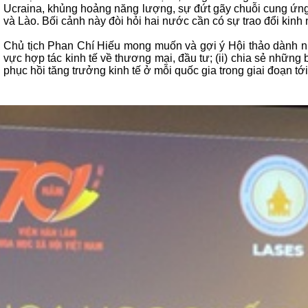
Ucraina, khủng hoảng năng lượng, sự đứt gãy chuỗi cung ứng t
và Lào. Bối cảnh này đòi hỏi hai nước cần có sự trao đổi kinh
Chủ tịch Phan Chí Hiếu mong muốn và gợi ý Hội thảo dành nhiề
vực hợp tác kinh tế về thương mại, đầu tư; (ii) chia sẻ những b
phục hồi tăng trưởng kinh tế ở mỗi quốc gia trong giai đoạn tớ