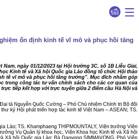
ghiệm ổn định kinh tế vĩ mô và phục hồi tăng
Nam, ngày 01/12/2023 tại Hội trường 3C, số 1B Liễu Giai,
 học Kinh tế và Xã hội Quốc gia Lào đồng tổ chức Hội thảo
nh tế vĩ mô và phục hồi tăng trưởng”. Mục đích nhằm góp
ọc trong công tác tư vấn chính sách cho các cơ quan của
trực tiếp kết hợp với trực tuyến giữa 2 điểm cầu Hà Nội và
; Đại tá Nguyễn Quốc Cường – Phó Chủ nhiệm Chính trị Bộ đội
ư ký Hội phát triển hợp tác kinh tế Việt Nam – ASEAN; TS.
c gia Lào; TS. Khamphaeng THIPMOUNTALY, Viện trưởng Viện
ưởng Vụ Quản lý khoa học, Viện Khoa học Kinh tế và Xã hội
ế và Xã hội Quốc gia Lào; Bà Daovong SIMMAVONG, Phó Viện