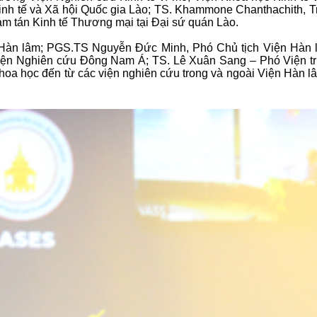
inh tế và Xã hội Quốc gia Lào; TS. Khammone Chanthachith, T
m tán Kinh tế Thương mại tại Đại sứ quán Lào.
 Hàn lâm; PGS.TS Nguyễn Đức Minh, Phó Chủ tịch Viện Hàn l
iện Nghiên cứu Đông Nam Á; TS. Lê Xuân Sang – Phó Viện tr
hoa học đến từ các viện nghiên cứu trong và ngoài Viện Hàn lâ