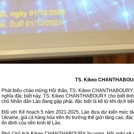
TS. Kikeo CHANTHABOURY,
Phát biểu chào mừng Hội thảo, TS. Kikeo CHANTHABOURY, Phó 
nghĩa đặc biệt này. TS. Kikeo CHANTHABOURY cho biết tình h
chủ Nhân dân Lào đang gặp phải, đặc biệt là kể từ khi dịch b
Đối với Kế hoạch 5 năm 2021-2025, Lào đưa dự kiến mức tăng 
Ukraine, giá cả hàng hóa trên thị trường thế giới tăng cao, đặc 
ổn định của nền kinh tế Lào.
Phó Chủ tịch Kikeo CHANTHABOURY hy vọng, Hội nghị sẽ có nh