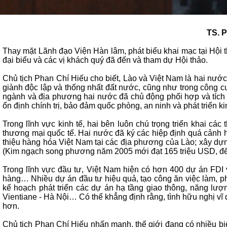
TS. P
Thay mặt Lãnh đạo Viện Hàn lâm, phát biểu khai mạc tại Hội 
đại biểu và các vị khách quý đã đến và tham dự Hội thảo.
Chủ tịch Phan Chí Hiếu cho biết, Lào và Việt Nam là hai nước 
giành độc lập và thống nhất đất nước, cũng như trong công cu
ngành và địa phương hai nước đã chủ động phối hợp và tích cự
ổn định chính trị, bảo đảm quốc phòng, an ninh và phát triển ki
Trong lĩnh vực kinh tế, hai bên luôn chú trọng triển khai cá
thương mại quốc tế. Hai nước đã ký các hiệp định quá cảnh h
thiệu hàng hóa Việt Nam tại các địa phương của Lào; xây dựn
(Kim ngạch song phương năm 2005 mới đạt 165 triệu USD, đến
Trong lĩnh vực đầu tư, Việt Nam hiện có hơn 400 dự án FDI vớ
hàng… Nhiều dự án đầu tư hiệu quả, tạo công ăn việc làm, phú
kế hoạch phát triển các dự án hạ tầng giao thông, năng lư
Vientiane - Hà Nội… Có thể khẳng định rằng, tình hữu nghị vĩ 
hơn.
Chủ tịch Phan Chí Hiếu nhấn mạnh, thế giới đang có nhiều biế