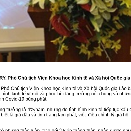
 Phó Chủ tịch Viện Khoa học Kinh tế và Xã hội Quốc gia
Chủ tịch Viện Khoa học Kinh tế và Xã hội Quốc gia Lào bày 
ình kinh tế vĩ mô và phục hồi tăng trưởng nói chung và những
ệnh Covid-19 bùng phát.
trưởng là 4%/năm, nhưng do tình hình kinh tế tiếp tục xấu đi
biệt là giá dầu và tình trạng lạm phát, việc điều chỉnh tỷ giá hố
ững thảo luận, trao đổi ý kiến thẳng thắn, nhận được những b