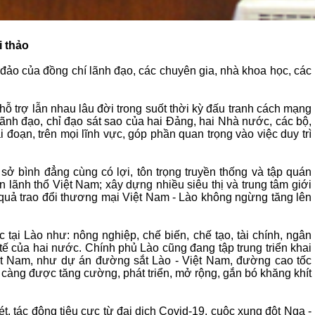
i thảo
đảo của đồng chí lãnh đạo, các chuyên gia, nhà khoa học, các
hỗ trợ lẫn nhau lâu đời trong suốt thời kỳ đấu tranh cách mạng
lãnh đạo, chỉ đạo sát sao của hai Đảng, hai Nhà nước, các bộ,
đoạn, trên mọi lĩnh vực, góp phần quan trọng vào việc duy trì
 sở bình đẳng cùng có lợi, tôn trọng truyền thống và tập quán
lãnh thổ Việt Nam; xây dựng nhiều siêu thị và trung tâm giới
 quả trao đổi thương mại Việt Nam - Lào không ngừng tăng lên
 tại Lào như: nông nghiệp, chế biến, chế tạo, tài chính, ngân
tế của hai nước. Chính phủ Lào cũng đang tập trung triển khai
iệt Nam, như dự án đường sắt Lào - Việt Nam, đường cao tốc
y càng được tăng cường, phát triển, mở rộng, gắn bó khăng khít
, tác động tiêu cực từ đại dịch Covid-19, cuộc xung đột Nga -