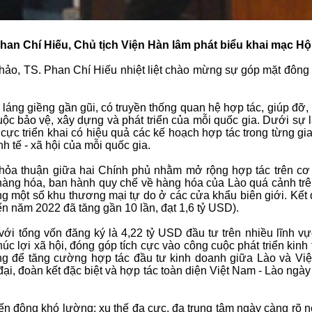
han Chí Hiếu, Chủ tịch Viện Hàn lâm phát biểu khai mạc Hộ
thảo, TS. Phan Chí Hiếu nhiệt liệt chào mừng sự góp mặt đông 
láng giềng gần gũi, có truyền thống quan hệ hợp tác, giúp đỡ, 
ộc bảo vệ, xây dựng và phát triển của mỗi quốc gia. Dưới sự 
c triển khai có hiệu quả các kế hoạch hợp tác trong từng giai 
nh tế - xã hội của mỗi quốc gia.
c thỏa thuận giữa hai Chính phủ nhằm mở rộng hợp tác trên cơ
àng hóa, ban hành quy chế về hàng hóa của Lào quá cảnh trên 
g một số khu thương mại tự do ở các cửa khẩu biên giới. Kết
 năm 2022 đã tăng gần 10 lần, đạt 1,6 tỷ USD).
i tổng vốn đăng ký là 4,22 tỷ USD đầu tư trên nhiều lĩnh vực
c lợi xã hội, đóng góp tích cực vào công cuộc phát triển kinh 
ợng để tăng cường hợp tác đầu tư kinh doanh giữa Lào và V
đại, đoàn kết đặc biệt và hợp tác toàn diện Việt Nam - Lào ngà
n động khó lường; xu thế đa cực, đa trung tâm ngày càng rõ nét