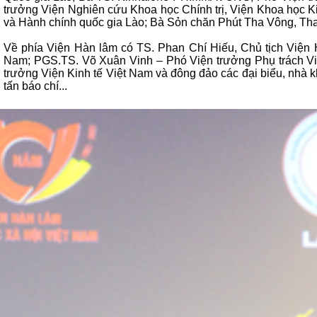
trưởng Viện Nghiên cứu Khoa học Chính trị, Viện Khoa học K
và Hành chính quốc gia Lào; Bà Sỏn chăn Phút Tha Vông, Tha
Về phía Viện Hàn lâm có TS. Phan Chí Hiếu, Chủ tịch Viện
Nam; PGS.TS. Võ Xuân Vinh – Phó Viện trưởng Phụ trách V
trưởng Viện Kinh tế Việt Nam và đông đảo các đại biểu, nhà k
tấn báo chí...