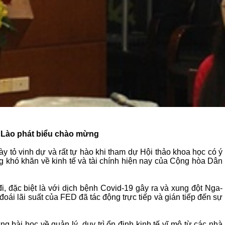
 Lào phát biểu chào mừng
tỏ vinh dự và rất tự hào khi tham dự Hội thảo khoa học có ý
 khó khăn về kinh tế và tài chính hiện nay của Cộng hòa Dân
, đặc biệt là với dịch bệnh Covid-19 gây ra và xung đột Nga-
i đoái lãi suất của FED đã tác động trực tiếp và gián tiếp đến sự
ài học về quản lý, duy trì ổn định kinh tế vĩ mô từ các nhà