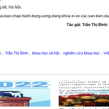
 kê, Hà Nội.
ua-ban-chap-hanh-trung-uong-dang-khoa-xi-ve-cac-van-kien-dai
Tác giả: Trần Thị Bình
ển
,
Trần Thị Bình
,
khoa học xã hội
,
nghiên cứu khoa học
,
Vi