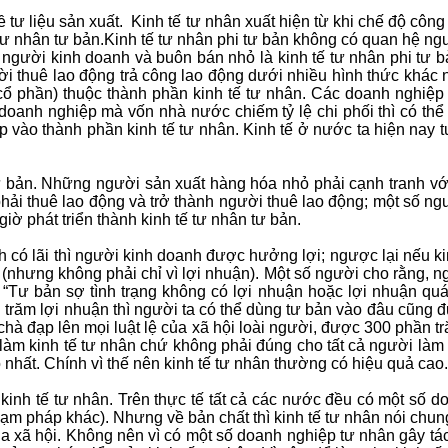
ề tư liệu sản xuất. Kinh tế tư nhân xuất hiện từ khi chế độ cô
 tư nhân tư bản.Kinh tế tư nhân phi tư bản không có quan hệ n
g người kinh doanh và buôn bán nhỏ là kinh tế tư nhân phi tư 
i thuê lao động trả công lao động dưới nhiều hình thức khác 
cổ phần) thuộc thành phần kinh tế tư nhân. Các doanh nghiệp
 doanh nghiệp mà vốn nhà nước chiếm tỷ lệ chi phối thì có t
ếp vào thành phần kinh tế tư nhân. Kinh tế ở nước ta hiện nay 
tư bản. Những người sản xuất hàng hóa nhỏ phải cạnh tranh với
phải thuê lao động và trở thành người thuê lao động; một số ng
iờ phát triển thành kinh tế tư nhân tư bản.
có lãi thì người kinh doanh được hưởng lợi; ngược lại nếu kinh
(nhưng không phải chỉ vì lợi nhuận). Một số người cho rằng, ng
“Tư bản sợ tình trạng không có lợi nhuận hoặc lợi nhuận quá
trăm lợi nhuận thì người ta có thể dùng tư bản vào đâu cũng 
ó chà đạp lên mọi luật lệ của xã hội loài người, được 300 phần 
i làm kinh tế tư nhân chứ không phải đúng cho tất cả người làm
 nhất. Chính vì thế nên kinh tế tư nhân thường có hiệu quả cao.
inh tế tư nhân. Trên thực tế tất cả các nước đều có một số do
ạm pháp khác). Nhưng về bản chất thì kinh tế tư nhân nói chung l
a xã hội. Không nên vì có một số doanh nghiệp tư nhân gây tác