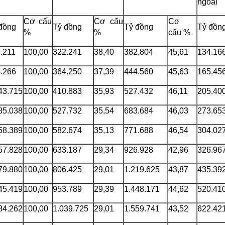
ngoài
Cơ cấu
Cơ cấu
Cơ
đồng
Tỷ đồng
Tỷ đồng
Tỷ đồn
%
%
cấu %
.211
100,00
322.241
38,40
382.804
45,61
134.16
.266
100,00
364.250
37,39
444.560
45,63
165.45
43.715
100,00
410.883
35,93
527.432
46,11
205.40
85.038
100,00
527.732
35,54
683.684
46,03
273.65
58.389
100,00
582.674
35,13
771.688
46,54
304.02
57.828
100,00
633.187
29,34
926.928
42,96
326.96
79.880
100,00
806.425
29,01
1.219.625
43,87
435.39
45.419
100,00
953.789
29,39
1.448.171
44,62
520.41
84.262
100,00
1.039.725
29,01
1.559.741
43,52
622.42