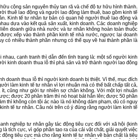
ng hữu cộng sản nguyên thủy tan rã và chế độ tư hữu hình thành.
gười thuê lao động và người lao động làm thuê, bao gồm kinh tế
bản. Kinh tế tư nhân tư bản có quan hệ người thuê lao động và
nhau dựa vào kết quả sản xuất, kinh doanh. Các doanh nghiệp
 liên doanh giữa nhà nước và tư nhân không hoàn toàn thuộc
hể được xếp vào thành phần kinh tế nhà nước, ngược lại doanh
tuy có nhiều thành phần nhưng có thể quy về hai thành phần là
 nhau, cạnh tranh thì dẫn đến tình trạng là: một số người kinh
ười kinh doanh thua lỗ thì phá sản và trở thành người lao đông
 doanh thua lỗ thì người kinh doanh bị thiệt. Vì thế, mục đích
ười làm kinh tế tư nhân vì lợi nhuận mà có thể bất chấp tất cả,
 ít, cũng như giới tự nhiên sợ chân không. Với một lợi nhuận
được; được 20 phần trăm thì nó hoạt bát hẳn lên; được 50 phần
trăm thì không còn tội ác nào là nó không dám phạm, dù có nguy
 kinh tế tư nhân. Câu nói trên có ý đúng rằng người làm kinh tế
anh nghiệp tư nhân gây tác động tiêu cực đối với xã hội (kinh
à tích cực, vì góp phần tạo ra của cải vật chất, giải quyết việc
 động tiêu cực mà cho rằng kinh tế tư nhân về bản chất là tiêu