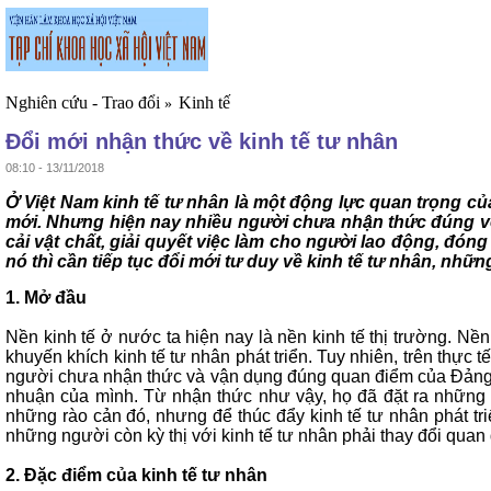
Nghiên cứu - Trao đổi
Kinh tế
»
Đổi mới nhận thức về kinh tế tư nhân
08:10 - 13/11/2018
Ở Việt Nam kinh tế tư nhân là một động lực quan trọng củ
mới. Nhưng hiện nay nhiều người chưa nhận thức đúng về bả
cải vật chất, giải quyết việc làm cho người lao động, đóng
nó thì cần tiếp tục đổi mới tư duy về kinh tế tư nhân, nhữn
1. Mở đầu
Nền kinh tế ở nước ta hiện nay là nền kinh tế thị trường. Nề
khuyến khích kinh tế tư nhân phát triển. Tuy nhiên, trên thực
người chưa nhận thức và vận dụng đúng quan điểm của Đảng về 
nhuận của mình. Từ nhận thức như vậy, họ đã đặt ra những r
những rào cản đó, nhưng để thúc đẩy kinh tế tư nhân phát tri
những người còn kỳ thị với kinh tế tư nhân phải thay đổi quan 
2. Đặc điểm của kinh tế tư nhân