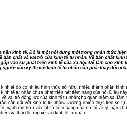
a nền kinh tế. Đó là một nội dung mới trong nhận thức hiệ
n chất và vai trò của kinh tế tư nhân. Về bản chất kinh t
 góp vào sự phát triển kinh tế của xã hội. Để làm cho kinh
g người còn kỳ thị với kinh tế tư nhân cần phải thay đổi nhậ
n kinh tế đó có nhiều hình thức sở hữu, nhiều thành phần kinh
 tế kinh tế tư nhân chưa phát triển hết tiềm năng của nó. Điều 
vai trò động lực của kinh tế tư nhân; họ quan niệm sai lầm r
ào cản đối với kinh tế tư nhân. Đương nhiên thực tiễn sẽ t
ển mạnh mẽ hơn với tất cả tiềm năng của nó thì về lý luận chún
điểm và thái độ ứng xử với kinh tế tư nhân.