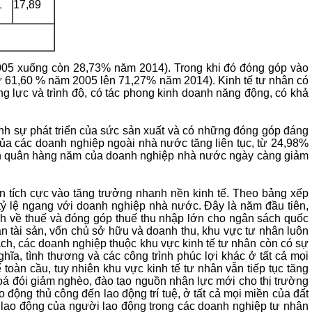
1
17,89
2005 xuống còn 28,73% năm 2014). Trong khi đó đóng góp vào
ừ 61,60 % năm 2005 lên 71,27% năm 2014). Kinh tế tư nhân có
ng lực và trình độ, có tác phong kinh doanh năng động, có khả
ạnh sự phát triển của sức sản xuất và có những đóng góp đáng
a các doanh nghiệp ngoài nhà nước tăng liên tục, từ 24,98%
nh quân hàng năm của doanh nghiệp nhà nước ngày càng giảm
 tích cực vào tăng trưởng nhanh nền kinh tế. Theo bảng xếp
ỷ lệ ngang với doanh nghiệp nhà nước. Đây là năm đầu tiên,
ách về thuế và đóng góp thuế thu nhập lớn cho ngân sách quốc
uận tài sản, vốn chủ sở hữu và doanh thu, khu vực tư nhân luôn
sách, các doanh nghiệp thuộc khu vực kinh tế tư nhân còn có sự
hĩa, tình thương và các công trình phúc lợi khác ở tất cả mọi
 toàn cầu, tuy nhiên khu vực kinh tế tư nhân vẫn tiếp tục tăng
xoá đói giảm nghèo, đào tạo nguồn nhân lực mới cho thị trường
o động thủ công đến lao động trí tuệ, ở tất cả mọi miền của đất
ất lao động của người lao động trong các doanh nghiệp tư nhân