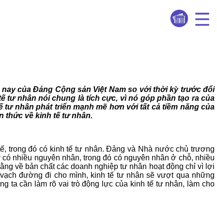
n nay của Đảng Cộng sản Việt Nam so với thời kỳ trước đổi
ế tư nhân nói chung là tích cực, vì nó góp phần tạo ra của
 tế tư nhân phát triển mạnh mẽ hơn với tất cả tiềm năng của
n thức về kinh tế tư nhân.
 tế, trong đó có kinh tế tư nhân. Đảng và Nhà nước chủ trương
này có nhiều nguyên nhân, trong đó có nguyên nhân ở chỗ, nhiều
ằng về bản chất các doanh nghiệp tư nhân hoạt động chỉ vì lợi
ự vạch đường đi cho mình, kinh tế tư nhân sẽ vượt qua những
g ta cần làm rõ vai trò động lực của kinh tế tư nhân, làm cho