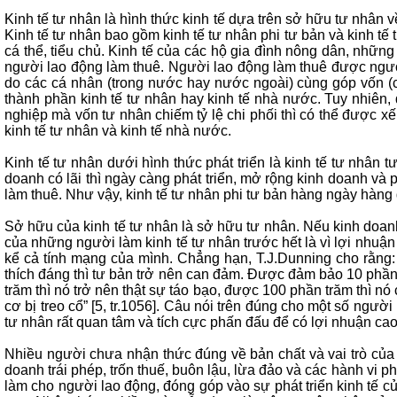
Kinh tế tư nhân là hình thức kinh tế dựa trên sở hữu tư nhân v
Kinh tế tư nhân bao gồm kinh tế tư nhân phi tư bản và kinh tế
cá thể, tiểu chủ. Kinh tế của các hộ gia đình nông dân, nhữn
người lao động làm thuê. Người lao động làm thuê được ngườ
do các cá nhân (trong nước hay nước ngoài) cùng góp vốn (
thành phần kinh tế tư nhân hay kinh tế nhà nước. Tuy nhiên,
nghiệp mà vốn tư nhân chiếm tỷ lệ chi phối thì có thể được x
kinh tế tư nhân và kinh tế nhà nước.
Kinh tế tư nhân dưới hình thức phát triển là kinh tế tư nhân 
doanh có lãi thì ngày càng phát triển, mở rộng kinh doanh và 
làm thuê. Như vậy, kinh tế tư nhân phi tư bản hàng ngày hàng g
Sở hữu của kinh tế tư nhân là sở hữu tư nhân. Nếu kinh doanh 
của những người làm kinh tế tư nhân trước hết là vì lợi nhuận 
kể cả tính mạng của mình. Chẳng hạn, T.J.Dunning cho rằng: 
thích đáng thì tư bản trở nên can đảm. Được đảm bảo 10 phần 
trăm thì nó trở nên thật sự táo bạo, được 100 phần trăm thì n
cơ bị treo cổ” [5, tr.1056]. Câu nói trên đúng cho một số ngườ
tư nhân rất quan tâm và tích cực phấn đấu để có lợi nhuận cao
Nhiều người chưa nhận thức đúng về bản chất và vai trò của k
doanh trái phép, trốn thuế, buôn lậu, lừa đảo và các hành vi ph
làm cho người lao động, đóng góp vào sự phát triển kinh tế củ