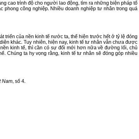
ng cao trình độ cho người lao động, tìm ra những biện pháp tổ
tác phong công nghiệp. Nhiều doanh nghiệp tư nhân trong quá
t triển của nền kinh tế nước ta, thể hiện trước hết ở tỷ lệ đóng
iện khác. Tuy nhiên, hiện nay, kinh tế tư nhân vẫn chưa được
 nền kinh tế, thì cần có sự đổi mới hơn nữa về đường lối, chủ
ể. Chúng ta hy vọng rằng, kinh tế tư nhân sẽ đóng góp nhiều
ệt Nam
, số 4.