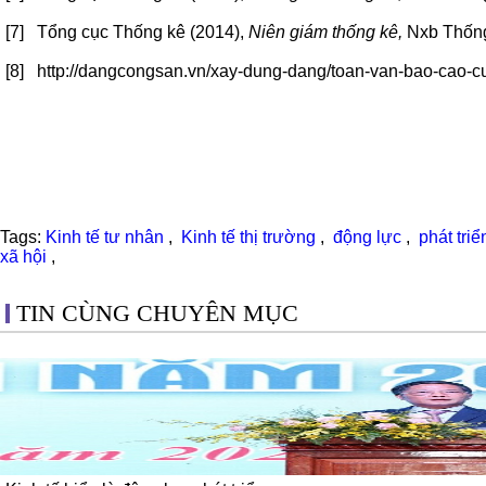
[7] Tổng cục Thống kê (2014),
Niên giám thống kê,
Nxb Thống
[8] http://dangcongsan.vn/xay-dung-dang/toan-van-bao-cao-c
Tags:
Kinh tế tư nhân
,
Kinh tế thị trường
,
động lực
,
phát tri
xã hội
,
TIN CÙNG CHUYÊN MỤC