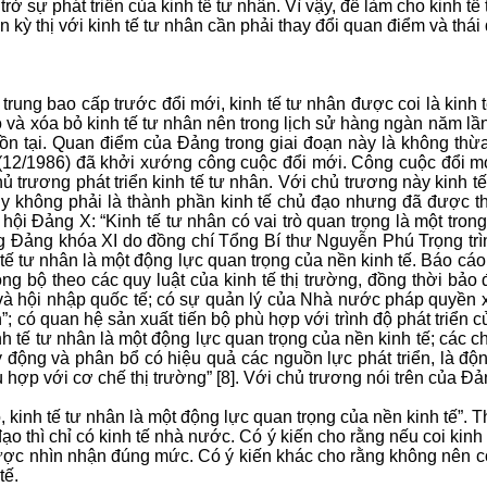
 sự phát triển của kinh tế tư nhân. Vì vậy, để làm cho kinh tế
n kỳ thị với kinh tế tư nhân cần phải thay đổi quan điểm và thái
trung bao cấp trước đổi mới, kinh tế tư nhân được coi là kinh t
ạo và xóa bỏ kinh tế tư nhân nên trong lịch sử hàng ngàn năm lầ
n tồn tại. Quan điểm của Đảng trong giai đoạn này là không thừ
(12/1986) đã khởi xướng công cuộc đổi mới. Công cuộc đổi mới
chủ trương phát triển kinh tế tư nhân. Với chủ trương này kinh 
 tuy không phải là thành phần kinh tế chủ đạo nhưng đã được t
ội Đảng X: “Kinh tế tư nhân có vai trò quan trọng là một trong
ảng khóa XI do đồng chí Tổng Bí thư Nguyễn Phú Trọng trình 
 tế tư nhân là một động lực quan trọng của nền kinh tế. Báo cáo
ồng bộ theo các quy luật của kinh tế thị trường, đồng thời bả
đại và hội nhập quốc tế; có sự quản lý của Nhà nước pháp quyề
 có quan hệ sản xuất tiến bộ phù hợp với trình độ phát triển 
inh tế tư nhân là một động lực quan trọng của nền kinh tế; các 
huy động và phân bổ có hiệu quả các nguồn lực phát triển, là đ
ợp với cơ chế thị trường” [8]. Với chủ trương nói trên của Đả
 kinh tế tư nhân là một động lực quan trọng của nền kinh tế”. 
đạo thì chỉ có kinh tế nhà nước. Có ý kiến cho rằng nếu coi kinh
 được nhìn nhận đúng mức. Có ý kiến khác cho rằng không nên coi
tế.