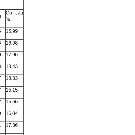
Cơ cấu
g
%
6
15,99
6
16,98
0
17,96
3
18,43
7
18,33
7
15,15
2
15,66
0
16,04
1
17,36