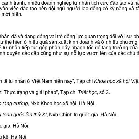
 cạnh tranh, nhiều doanh nghiệp tư nhân tích cực đào tạo và nâ
 vào việc đào tạo nên đội ngũ người lao động có kỹ năng và 
 mới hiện.
ư nhân đã và đang đóng vai trò động lực quan trọng đối với sự phá
thể hiện ở hiệu quả sản xuất kinh doanh và ở nhiều phương d
tế tư nhân tiếp tục góp phần đẩy nhanh tốc độ tăng trưởng của
nh quyền các cấp cũng như sự nỗ lực vươn lên của các chủ th
nh tế tư nhân ở Việt Nam hiện nay”, Tạp chí
Khoa học xã hội Vi
m: Thực trạng và giải pháp”, Tạp chí
Triết học
, số 2.
c tăng trưởng
, Nxb Khoa học xã hội, Hà Nội.
u toàn quốc lần thứ XI
, Nxb Chính trị quốc gia, Hà Nội.
ốc gia, Hà Nội.
 kê, Hà Nội.