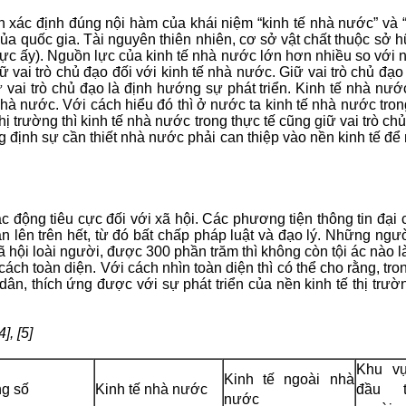
n xác định đúng nội hàm của khái niệm “kinh tế nhà nước” và “
a quốc gia. Tài nguyên thiên nhiên, cơ sở vật chất thuộc sở 
c ấy). Nguồn lực của kinh tế nhà nước lớn hơn nhiều so với ng
iữ vai trò chủ đạo đối với kinh tế nhà nước. Giữ vai trò chủ đ
ữ vai trò chủ đạo là định hướng sự phát triển. Kinh tế nhà nướ
nhà nước. Với cách hiểu đó thì ở nước ta kinh tế nhà nước tron
 trường thì kinh tế nhà nước trong thực tế cũng giữ vai trò ch
ng định sự cần thiết nhà nước phải can thiệp vào nền kinh tế để 
c động tiêu cực đối với xã hội. Các phương tiện thông tin đ
 lên trên hết, từ đó bất chấp pháp luật và đạo lý. Những ngư
xã hội loài người, được 300 phần trăm thì không còn tội ác nào 
t cách toàn diện. Với cách nhìn toàn diện thì có thể cho rằng, t
dân, thích ứng được với sự phát triển của nền kinh tế thị trư
, [5]
Khu v
Kinh tế ngoài nhà
g số
Kinh tế nhà nước
đầu 
nước