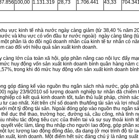
37.856
100,00
1.131.319
28,73
1.706.441
43,33
704.34
 khu vực kinh tế nhà nước ngày càng giảm (từ 38,40 % năm 
 nước và khu vực có vốn đầu tư nước ngoài) ngày càng tăng (t
 một phần là do đội ngũ doanh nhân của kinh tế tư nhân có nă
ệm cao đối với hiệu quả sản xuất kinh doanh.
y càng lớn của toàn xã hội, góp phần nâng cao nội lực đẩy m
mức huy động vốn sản xuất kinh doanh bình quân hàng năm củ
,57%, trong khi đó mức huy động vốn sản xuất kinh doanh bì
đóng góp đáng kể vào nguồn thu ngân sách nhà nước, góp phần
00) ngày 23/9/2010 số lượng doanh nghiệp tư nhân đã chiếm t
ghiệp có kết quả kinh doanh tốt, tuân thủ luật pháp, chính s
 tư cao nhất. Xét trên chỉ số doanh thu/tổng tài sản và lợi nh
ản, với một tỷ đồng tài sản. Ngoài đóng góp vào nguồn thu ngân 
hể dục thể thao, trường học, đường sá, cầu cống, nhà tình ng
 nhiều tác động tiêu cực của thiên tai và sự suy thoái kinh tế
i quyết việc làm, tăng thu nhập cho người lao động, góp phần 
t một lực lượng lao động đông đảo, đa dạng (ở mọi trình độ từ la
 sản xuất, kinh doanh. Một điểm hết sức đáng chú ý là năng su