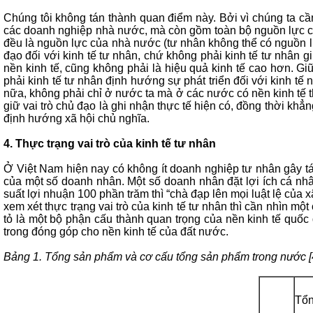
Chúng tôi không tán thành quan điểm này. Bởi vì chúng ta cầ
các doanh nghiệp nhà nước, mà còn gồm toàn bộ nguồn lực củ
đều là nguồn lực của nhà nước (tư nhân không thể có nguồn lự
đạo đối với kinh tế tư nhân, chứ không phải kinh tế tư nhân g
nền kinh tế, cũng không phải là hiệu quả kinh tế cao hơn. Gi
phải kinh tế tư nhân định hướng sự phát triển đối với kinh tế 
nữa, không phải chỉ ở nước ta mà ở các nước có nền kinh tế thị
giữ vai trò chủ đạo là ghi nhận thực tế hiện có, đồng thời khẳ
định hướng xã hội chủ nghĩa.
4. Thực trạng vai trò của kinh tế tư nhân
Ở Việt Nam hiện nay có không ít doanh nghiệp tư nhân gây tá
của một số doanh nhân. Một số doanh nhân đặt lợi ích cá nhân
suất lợi nhuận 100 phần trăm thì “chà đạp lên mọi luật lệ của 
xem xét thực trạng vai trò của kinh tế tư nhân thì cần nhìn mộ
tỏ là một bộ phận cấu thành quan trọng của nền kinh tế quốc 
trong đóng góp cho nền kinh tế của đất nước.
Bảng 1. Tổng sản phẩm và cơ cấu tổng sản phẩm trong nước [4]
Tổn