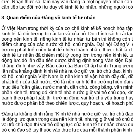
cực. Nhận thức sai lầm này vẫn đang là một nguyên nhân cản trở
cần tiếp tục đổi mới tư duy về kinh tế tư nhân, những người cò
3. Quan điểm của Đảng về kinh tế tư nhân
Ở Việt Nam trong thời kỳ của cơ chế kinh tế kế hoạch hóa tập 
kinh tế, là đối tượng bị cải tạo và xóa bỏ. Do chính sách cải t
trong nền kinh tế, riêng kinh tế tư nhân tư bản thì không cò
điểm chung của các nước xã hội chủ nghĩa. Đại hội Đảng VI 
trương phát triển nền kinh tế nhiều thành phần, thực chất là 
kinh tế tư nhân đã chiếm một tỷ trọng lớn trong nền kinh tế,
động lực đó lần đầu tiên được khẳng định trong Văn kiện Đại h
khẳng định như vậy. Báo cáo của Ban Chấp hành Trung ương Đ
lần nữa khẳng định kinh tế nhà nước giữ vai trò chủ đạo, kinh
xã hội chủ nghĩa Việt Nam là nền kinh tế vận hành đầy đủ, đ
phát triển của đất nước. Đó là nền kinh tế thị trường hiện 
mục tiêu “dân giàu, nước mạnh, dân chủ, công bằng, văn minh”;
phần kinh tế, trong đó kinh tế nhà nước giữ vai trò chủ đạo, k
tranh theo pháp luật; thị trường đóng vai trò chủ yếu trong 
nước được phân bổ theo chiến lược, quy hoạch, kế hoạch phù h
Đảng ta khẳng định rằng “Kinh tế nhà nước giữ vai trò chủ đạo,
là động lực quan trọng của nền kinh tế, nhưng giữ vai trò chủ 
vai trò chủ đạo thì vai trò động lực của kinh tế tư nhân chưa
trò chủ đạo sẽ tùy thuộc vào thực lực của mỗi thành phần kinh 