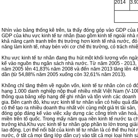
2014
3.9
Nhìn vào bảng thống kê trên, ta thấy đóng góp vào GDP của
GDP của khu vực kinh tế tư nhân (bao gồm kinh tế ngoài nhà
khả năng cạnh tranh trên thị trường hơn kinh tế nhà nước, đó
năng làm kinh tế, nhạy bén với cơ chế thị trường, có trách nhi
Khu vực kinh tế tư nhân đang thu hút một khối lượng vốn ngà
kể vào nguồn thu ngân sách nhà nước. Từ năm 2005 - 2013, 
năm 2005 lên 41,83% năm 2008 và đến năm 2013 tăng lên 48
dần (từ 54,88% năm 2005 xuống còn 32,61% năm 2013).
Không chỉ tăng thêm về nguồn vốn, kinh tế tư nhân còn có 
hạng 1.000 danh nghiệp nộp thuế nhiều nhất Việt Nam (V-10
thông qua bảng xếp hạng để ghi nhận và tôn vinh các doanh n
gia. Bên cạnh đó, khu vực kinh tế tư nhân vẫn có hiệu quả đầu
có thể tạo ra nhiều doanh thu nhất với cùng một giá trị tài s
đóng góp đáng kể vào việc xây dựng các công trình văn hoá, t
miền trên tổ quốc. Trong mấy năm qua nền kinh tế nước ta chịu
trưởng khá.Khu vực kinh tế tư nhân góp phần to lớn trong giả
lao động. Lợi thế nổi bật của kinh tế tư nhân là có thể thu hú
nước, ở tất cả mọi tầng lớp dân cư) vào tất cả mọi loại hình