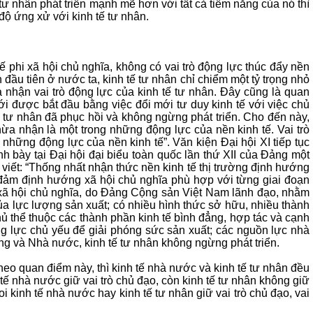
 tư nhân phát triển mạnh mẽ hơn với tất cả tiềm năng của nó thì
 độ ứng xử với kinh tế tư nhân.
ế phi xã hội chủ nghĩa, không có vai trò động lực thúc đẩy nền
n đầu tiên ở nước ta, kinh tế tư nhân chỉ chiểm một tỷ trọng nhỏ
a nhận vai trò động lực của kinh tế tư nhân. Đây cũng là quan
 được bắt đầu bằng việc đổi mới tư duy kinh tế với việc chủ
tế tư nhân đã phục hồi và không ngừng phát triển. Cho đến này,
hừa nhận là một trong những động lực của nền kinh tế. Vai trò
 những động lực của nền kinh tế”. Văn kiện Đại hội XI tiếp tục
bày tại Đại hội đại biểu toàn quốc lần thứ XII của Đảng một
 viết: “Thống nhất nhận thức nền kinh tế thị trường định hướng
o đảm định hướng xã hội chủ nghĩa phù hợp với từng giai đoạn
n xã hội chủ nghĩa, do Đảng Cộng sản Việt Nam lãnh đạo, nhằm
của lực lượng sản xuất; có nhiều hình thức sở hữu, nhiều thành
chủ thể thuộc các thành phần kinh tế bình đẳng, hợp tác và cạnh
ộng lực chủ yếu để giải phóng sức sản xuất; các nguồn lực nhà
ng và Nhà nước, kinh tế tư nhân không ngừng phát triển.
Theo quan điểm này, thì kinh tế nhà nước và kinh tế tư nhân đều
 tế nhà nước giữ vai trò chủ đạo, còn kinh tế tư nhân không giữ
 kinh tế nhà nước hay kinh tế tư nhân giữ vai trò chủ đạo, vai