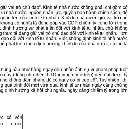
giữ vai trò chủ đạo”. Kinh tế nhà nước không phải chỉ gồm có
hữu nhà nước, nguồn nhân lực, quyền ban hành chính sách, đó
uồn lực của kinh tế tư nhân. Kinh tế nhà nước giữ vai trò chủ
ạo không có nghĩa là đóng góp vào GDP chiếm tỷ trọng lớn trong
c định hướng sự phát triển đối với kinh tế tư nhân, chứ không
g thực tế đang giữ vai trò chủ đạo đối với kinh tế tư nhân. Hơn
ủ đạo đối với kinh tế tư nhân. Việc khẳng định kinh tế nhà nước
nó phát triển theo định hướng chính trị của nhà nước, cụ thể là
ại chúng hầu như hàng ngày đều phản ánh sự vi phạm pháp luật
ời này (đúng như điều T.J.Dunning nói ở trên) nếu đạt được tỷ
là nó không dám phạm, dù có nguy cơ bị treo cổ”. Tuy nhiên, khi
rong quá trình đổi mới vừa qua, kinh tế tư nhân ngày càng chứng
ờng định hướng xã hội chủ nghĩa, ngày càng chiếm tỷ trọng lớn
ực có vốn
tư nước