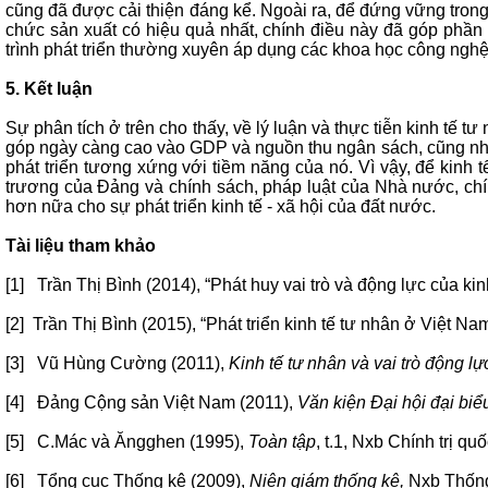
cũng đã được cải thiện đáng kể. Ngoài ra, để đứng vững trong
chức sản xuất có hiệu quả nhất, chính điều này đã góp phần
trình phát triển thường xuyên áp dụng các khoa học công nghệ
5. Kết luận
Sự phân tích ở trên cho thấy, về lý luận và thực tiễn kinh tế t
góp ngày càng cao vào GDP và nguồn thu ngân sách, cũng như 
phát triển tương xứng với tiềm năng của nó. Vì vậy, để kinh 
trương của Đảng và chính sách, pháp luật của Nhà nước, chí
hơn nữa cho sự phát triển kinh tế - xã hội của đất nước.
Tài liệu tham khảo
[1] Trần Thị Bình (2014), “Phát huy vai trò và động lực của ki
[2] Trần Thị Bình (2015), “Phát triển kinh tế tư nhân ở Việt Na
[3] Vũ Hùng Cường (2011),
Kinh tế tư nhân và vai trò động lự
[4] Đảng Cộng sản Việt Nam (2011),
Văn kiện Đại hội đại biể
[5] C.Mác và Ăngghen (1995),
Toàn tập
, t.1, Nxb Chính trị qu
[6] Tổng cục Thống kê (2009),
Niên giám thống kê,
Nxb Thống